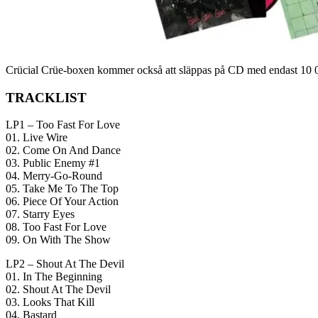
Crücial Crüe-boxen kommer också att släppas på CD med endast 10 000
TRACKLIST
LP1 – Too Fast For Love
01. Live Wire
02. Come On And Dance
03. Public Enemy #1
04. Merry-Go-Round
05. Take Me To The Top
06. Piece Of Your Action
07. Starry Eyes
08. Too Fast For Love
09. On With The Show
LP2 – Shout At The Devil
01. In The Beginning
02. Shout At The Devil
03. Looks That Kill
04. Bastard