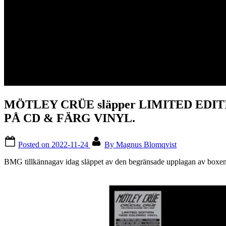
MÖTLEY CRÜE släpper LIMITED ED
PÅ CD & FÄRG VINYL.
Posted on
2022-11-24
By
Magnus Blomqvist
BMG tillkännagav idag släppet av den begränsade upplagan av boxe