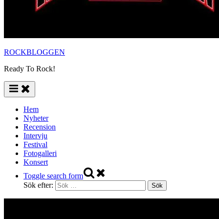
ROCKBLOGGEN
Ready To Rock!
Hem
Nyheter
Recension
Intervju
Festival
Fotogalleri
Konsert
Toggle search form
Sök efter: