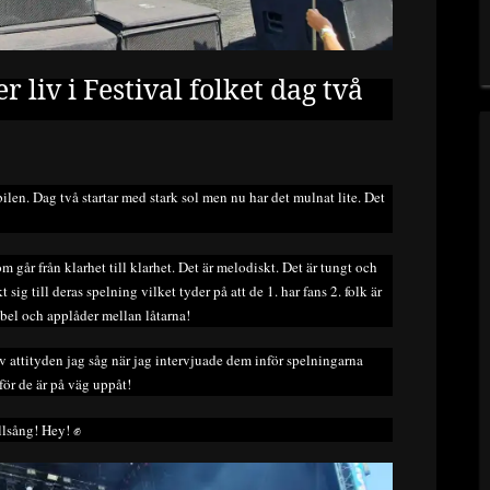
liv i Festival folket dag två
bilen. Dag två startar med stark sol men nu har det mulnat lite. Det
om går från klarhet till klarhet. Det är melodiskt. Det är tungt och
 sig till deras spelning vilket tyder på att de 1. har fans 2. folk är
jubel och applåder mellan låtarna!
v attityden jag såg när jag intervjuade dem inför spelningarna
för de är på väg uppåt!
llsång! Hey! ✊