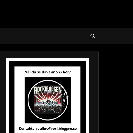
Toggle
search
form