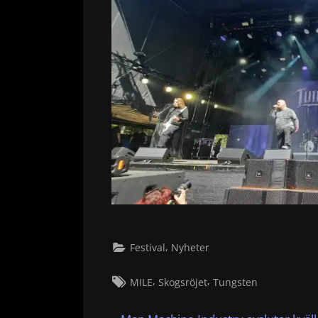
,
Festival
Nyheter
Tags:
,
,
MILE
Skogsröjet
Tungsten
Inläggsnavigering