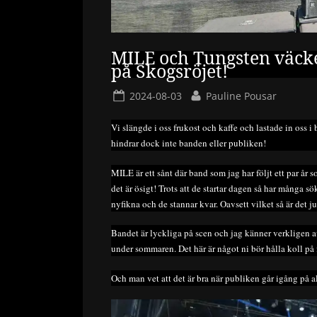
MILE och Tungsten väcker 
på Skogsröjet!
Posted
By
2024-08-03
Pauline Pousar
on
Vi slängde i oss frukost och kaffe och lastade in oss i 
hindrar dock inte banden eller publiken!
MILE är ett sånt där band som jag har följt ett par år s
det är ösigt! Trots att de startar dagen så har många sökt
nyfikna och de stannar kvar. Oavsett vilket så är det 
Bandet är lyckliga på scen och jag känner verkligen a
under sommaren. Det här är något ni bör hålla koll på 
Och man vet att det är bra när publiken går igång på a