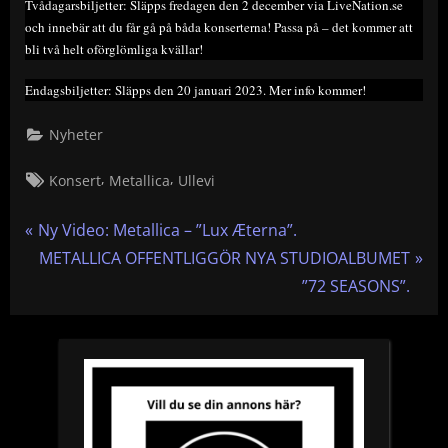
Tvådagarsbiljetter: Släpps fredagen den 2 december via LiveNation.se
och innebär att du får gå på båda konserterna! Passa på – det kommer att
bli två helt oförglömliga kvällar!
Endagsbiljetter: Släpps den 20 januari 2023. Mer info kommer!
Nyheter
Tags:
,
,
Konsert
Metallica
Ullevi
Inläggsnavigering
P
Ny Video: Metallica – ”Lux Æterna”.
r
N
METALLICA OFFENTLIGGÖR NYA STUDIOALBUMET
e
e
”72 SEASONS”.
v
x
i
t
o
P
u
o
s
s