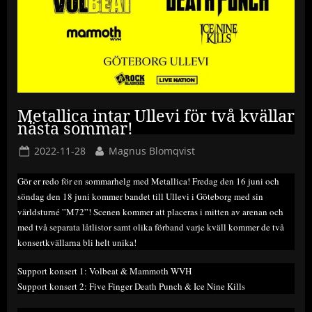
Metallica intar Ullevi för två kvällar
nästa sommar!
Posted
By
2022-11-28
Magnus Blomqvist
on
Gör er redo för en sommarhelg med Metallica! Fredag den 16 juni och
söndag den 18 juni kommer bandet till Ullevi i Göteborg med sin
världsturné ”M72”! Scenen kommer att placeras i mitten av arenan och
med två separata låtlistor samt olika förband varje kväll kommer de två
konsertkvällarna bli helt unika!
Support konsert 1: Volbeat & Mammoth WVH
Support konsert 2: Five Finger Death Punch & Ice Nine Kills