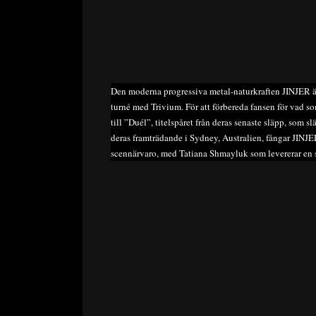
Den moderna progressiva metal-naturkraften JINJER är
turné med Trivium. För att förbereda fansen för vad s
till ”Duél”, titelspåret från deras senaste släpp, som s
deras framträdande i Sydney, Australien, fångar JINJ
scennärvaro, med Tatiana Shmayluk som levererar en s