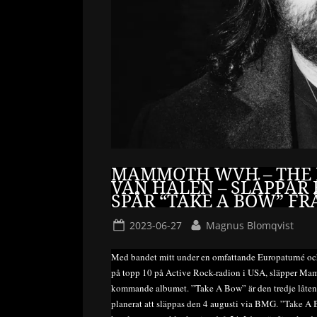
MAMMOTH WVH – THE 
VAN HALEN – SLÄPPAR 
SPÅR “TAKE A BOW” 
Posted
By
2023-06-27
Magnus Blomqvist
on
Med bandet mitt under en omfattande Europaturné och
på topp 10 på Active Rock-radion i USA, släpper Ma
kommande albumet. ”Take A Bow” är den tredje låten
planerat att släppas den 4 augusti via BMG. ”Take A