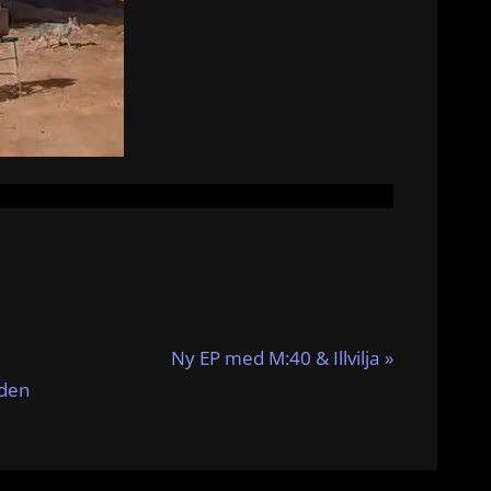
N
Ny EP med M:40 & Illvilja
e
 den
x
t
P