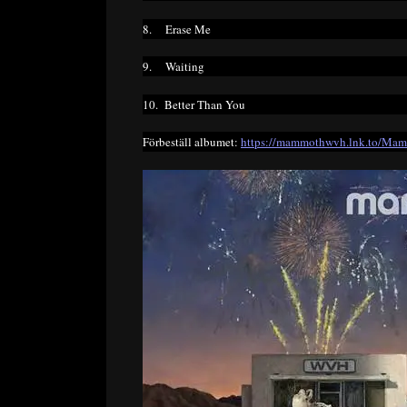
8. Erase Me
9. Waiting
10. Better Than You
Förbeställ albumet:
https://mammothwvh.lnk.to/Ma