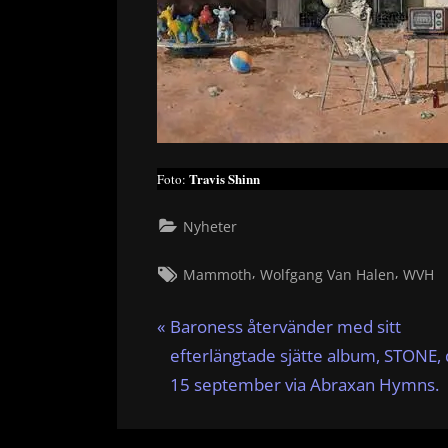
Travis Shinn
Foto:
Nyheter
Tags:
,
,
Mammoth
Wolfgang Van Halen
WVH
Inläggsnavigering
P
Baroness återvänder med sitt
r
efterlängtade sjätte album, STONE,
e
15 september via Abraxan Hymns.
v
i