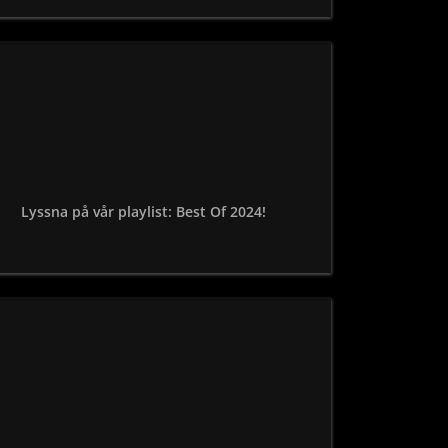
Lyssna på vår playlist: Best Of 2024!