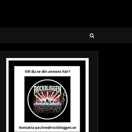
Toggle
search
form