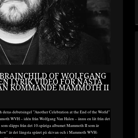
BRAINCHILD OF WOLFGANG
EN LYRIK VIDEO FÖR NÄSTA
FRÅN KOMMANDE MAMMOTH II
 deras debutsingel ”Another Celebration at the End of the World”
mmoth WVH – idén från Wolfgang Van Halen – ännu en låt från det
 som släpps från det 10-spåriga albumet Mammoth II som är
 Bow” är det längsta spåret på skivan och i Mammoth WVH-