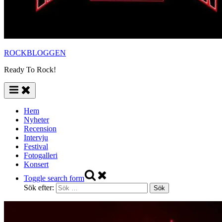
ROCKBLOGGEN
Ready To Rock!
Hem
Nyheter
Recension
Intervju
Festival
Fotogalleri
Konsert
Toggle search form
Sök efter: