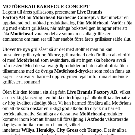
MOTÖRHEAD BARBECUE CONCEPT
Lagom till årets grillsäsong presenterar
Live Brands
Factory
AB
nu
Motörhead Barbecue Concept,
vilket innebär en
uppdaterad och utökad produktkatalog från
Motörhead
. Varför nöja
sig med enbart grillsåser, när många bokstavligen hungrar efter att
låta
Motörhead
vara en del av sommarens alla grillfester –
åtminstone om man ser till hur snabbt förra årets grillsåser sålde slut.
Utöver tre nya grillsåser så är det med stolthet man nu kan
presentera grillkryddor, ölkorv, grillmarinad och därtill en alkoholfri
öl med
Motörhead
som avsändare, så att ingen ska behöva avstå
från festen! Med dessa nya grillprodukter och den alkoholfria ölen –
tillsammans med de övriga
Motörhead
-drycker som redan finns att
köpa – skruvar vi härmed upp volymen rejält inför dina stundande
grillfester i sommar!
Ölen blir den första i sitt slag från
Live Brands Factory AB
, vilket
är en viktig lansering i en tid då efterfrågan på alkoholfria alternativ
av hög kvalitet ständigt ökar. Vi kan härmed försäkra alla Motörfans
om att de som önskar en riktigt god alkoholfri dryck nu har ett
perfekt alternativ. Samtliga av dessa nya
Motörhead
-produkter
kommer inom kort att finnas till försäljning i
Axfoods
välsorterade
dagligvarubutiker runt om i landet, vilket
innefattar
Willys
,
Hemköp
,
City Gross
och
Tempo
. Det är alltså