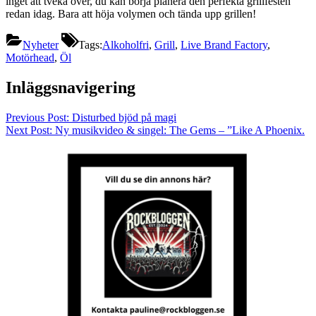
inget att tveka över, du kan börja planera den perfekta grillfesten
redan idag. Bara att höja volymen och tända upp grillen!
Nyheter
Tags:
Alkoholfri
,
Grill
,
Live Brand Factory
,
Motörhead
,
Öl
Inläggsnavigering
Previous Post:
Disturbed bjöd på magi
Next Post:
Ny musikvideo & singel: The Gems – ”Like A Phoenix.