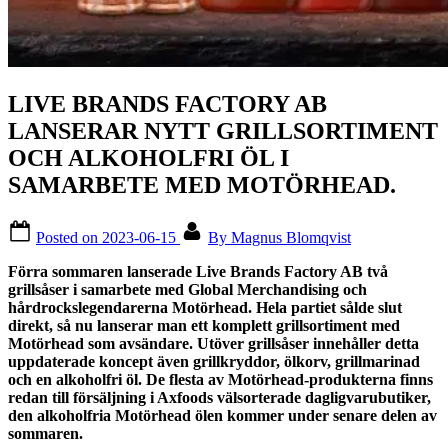
LIVE BRANDS FACTORY AB
LANSERAR NYTT GRILLSORTIMENT
OCH ALKOHOLFRI ÖL I
SAMARBETE MED MOTÖRHEAD.
Posted on
2023-06-15
By
Magnus Blomqvist
Förra sommaren lanserade Live Brands Factory AB två
grillsåser i samarbete med Global Merchandising och
hårdrockslegendarerna Motörhead. Hela partiet sålde slut
direkt, så nu lanserar man ett komplett grillsortiment med
Motörhead som avsändare. Utöver grillsåser innehåller detta
uppdaterade koncept även grillkryddor, ölkorv, grillmarinad
och en alkoholfri öl. De flesta av Motörhead-produkterna finns
redan till försäljning i Axfoods välsorterade dagligvarubutiker,
den alkoholfria Motörhead ölen kommer under senare delen av
sommaren.