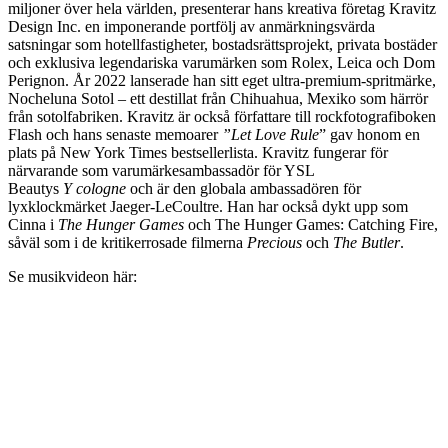
miljoner över hela världen, presenterar hans kreativa företag Kravitz
Design Inc. en imponerande portfölj av anmärkningsvärda
satsningar som hotellfastigheter, bostadsrättsprojekt, privata bostäder
och exklusiva legendariska varumärken som Rolex, Leica och Dom
Perignon. År 2022 lanserade han sitt eget ultra-premium-spritmärke,
Nocheluna Sotol – ett destillat från Chihuahua, Mexiko som härrör
från sotolfabriken. Kravitz är också författare till rockfotografiboken
Flash och hans senaste memoarer
”Let Love Rule
” gav honom en
plats på New York Times bestsellerlista. Kravitz fungerar för
närvarande som varumärkesambassadör för YSL
Beautys
Y
cologne
och är den globala ambassadören för
lyxklockmärket Jaeger-LeCoultre. Han har också dykt upp som
Cinna i
The Hunger Games
och The Hunger Games: Catching Fire,
såväl som i de kritikerrosade filmerna
Precious
och
The
Butler
.
Se musikvideon här: