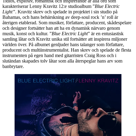
Tidlös, explosiv, romantisk och inspirerande är alla ord som
karakteriserar Lenny Kravitz 12:e studioalbum ”
Blue Electric
Light”
. Kravitz skrev och spelade in projektet i sin studio på
Bahamas, och hans behärskning av deep-soul rock ’n’ roll är
återigen etablerad. Som musiker, författare, producent, skådespelare
och designer fortsätter han att ha en dynamisk närvaro genom
musik, konst och kultur. ”
Blue Electric Light
” är en entusiastisk
samling låtar och Kravitz unika stil fortsätter att inspirera miljoner
världen över. På albumet genljuder hans talanger som författare,
producent och multiinstrumentalist. Han skrev och spelade de flesta
instrumenten på egen hand med gitarristen Craig Ross och i
slutändan skapades tolv låtar som alla återspeglar hans arv som
banbrytare.