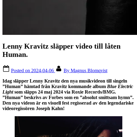
Lenny Kravitz släpper video till låten
Human.
Posted on
2024-04-06
By
Magnus Blomqvist
Idag släpper Lenny Kravitz den nya musikvideon till singeln
”Human” hämtad från Kravitz kommande album
Blue Electric
Light
som släpps 24 maj 2024 via Roxie Records/BMG.
”Human” beskrivs av Forbes som en ”absolut smittsam hymn”.
Den nya videon är en visuell fest regisserad av den legendariske
videoregissören Joseph Kahn!