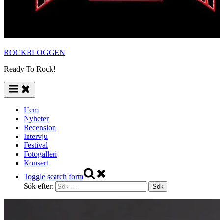
ROCKBLOGGEN
Ready To Rock!
Hem
Nyheter
Recension
Intervju
Festival
Fotogalleri
Konsert
Toggle search form
Sök efter: