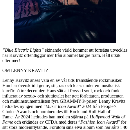
”Blue Electric Lights”
skinande värld kommer att fortsätta utvecklas
när Kravitz offentliggör mer från albumet längre fram. Håll utkik
efter mer!
OM LENNY KRAVITZ
Lenny Kravitz anses vara en av vår tids framstående rockmusiker.
Han har överskridit genre, stil, ras och klass under en musikalisk
karriär på tre decennier. Hans sätt att frossa i soul, rock och funk
influerat av sextio- och sjuttiotalet har gett författaren, producenten
och multiinstrumentalisten fyra GRAMMY®-priser. Lenny Kravitz
hedrades nyligen med ”
Music Icon Award
” 2024 från People’s
Choice Awards och nominerades till Rock and Roll Hall of
Fame. År 2024 hedrades han med en stjärna på
Hollywood Walk of
Fame
och erkändes av CFDA med deras ”
Fashion Icon Award
” för
sitt stora modeinflytande. Förutom sina elva album som har sålts i 40