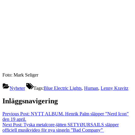
Foto: Mark Seliger
Nyheter
Tags:
Blue Electric Lights
,
Human
,
Lenny Kravitz
Inläggsnavigering
Previous Post:
NYTT ALBUM. Henrik Palm släpper ”Nerd Icon”
den 19 april.
Next Post:
Tyska metalcore-jätten SETYØURSAILS släpper
officiell musikvideo för nya singeln ”Bad Company”