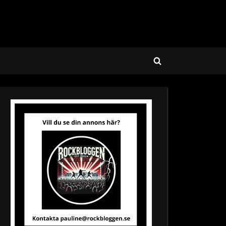
Toggle
search
form