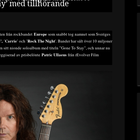
ay’ med tillhörande
Europe
sten från rockbandet
som snabbt tog namnet som Sveriges
’,
Carrie
Rock The Night
’
’ och ’
’. Bander har sålt över 10 miljoner
m sitt nionde soloalbum med titeln ”Gone To Stay”, och unnar nu
Patric Ullaeus
reggiserad av prisbelönte
från rEvolver Film