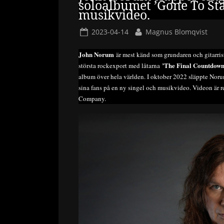
soloalbumet ’Gone To St
musikvideo.
Posted
By
2023-04-14
Magnus Blomqvist
on
John Norum
är mest känd som grundaren och gitarri
’The Final Countdown
största rockexport med låtarna
album över hela världen. I oktober 2022 släppte Noru
sina fans på en ny singel och musikvideo. Videon är 
Company.