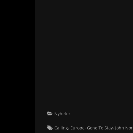
Nyheter
Tags:
,
,
,
Calling
Europe
Gone To Stay
John No