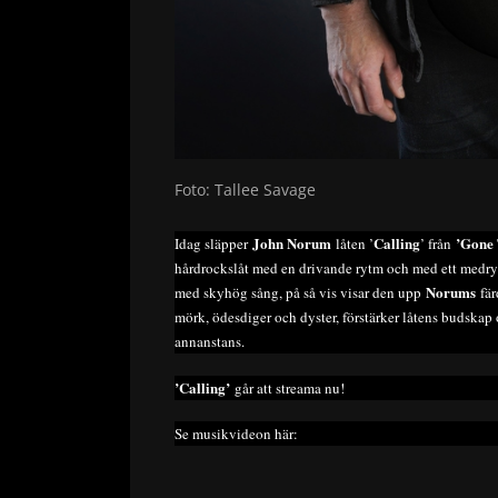
Foto: Tallee Savage
John Norum
Calling
’Gone 
Idag släpper
låten ’
’ från
hårdrockslåt med en drivande rytm och med ett medryck
Norums
med skyhög sång, på så vis visar den upp
fär
mörk, ödesdiger och dyster, förstärker låtens budskap o
annanstans.
’Calling’
går att streama nu!
Se musikvideon här: