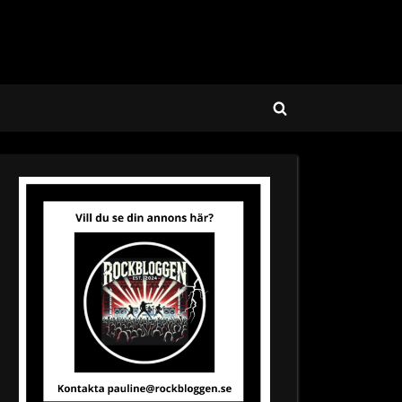
Toggle
search
form