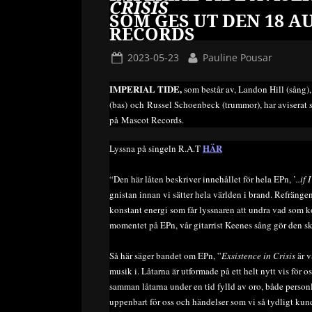
CRISIS
SOM GES UT DEN 18 A
RECORDS
Posted
By
2023-05-23
Pauline Pousar
on
IMPERIAL TIDE,
som består av, Landon Hill (sång)
(bas) och Russel Schoenbeck (trummor), har aviserat
på Mascot Records.
HÄR
Lyssna på singeln R.A.T
“Den här låten beskriver innehållet för hela EPn, ’
..if
gnistan innan vi sätter hela världen i brand. Refränge
konstant energi som får lyssnaren att undra vad som 
momentet på EPn, vår gitarrist Keenes sång gör den skiti
Så här säger bandet om EPn, ”
Exsistence in Crisis
är v
musik i. Låtarna är utformade på ett helt nytt vis för os
samman låtarna under en tid fylld av oro, både person
uppenbart för oss och händelser som vi så tydligt kunde 