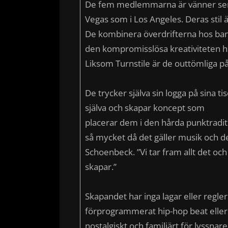
De fem medlemmarna är vänner sen 
Vegas som i Los Angeles. Deras stil 
De kombinera överdrifterna hos ba
den kompromisslösa kreativiteten h
Liksom Turnstile är de outtömliga 
De trycker själva sin logga på sina t
själva och skapar koncept som
placerar dem i den hårda punktradition
så mycket då det gäller musik och de 
Schoenbeck. ”Vi tar fram allt det och 
skapar.”
Skapandet har inga lagar eller regle
förprogrammerat hip-hop beat eller 
nostalgiskt och familjärt för lyssnar