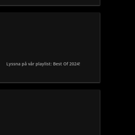
Lyssna på vår playlist: Best Of 2024!