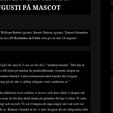
UGUSTI PÅ MASCOT
, William Barber (gitarr), Keene Dadian (gitarr), Tanner Galambas
 sin nya EP
Existence in Crisis
som ges ut den 18 augusti
 I light the match, I can set the fire
,'” berättar bandet. ”Det här är
ns riff nöter på medan de punkinfluerade verserna skapar en
kommer härnäst. Låten kulminerar med kanske det tyngsta
g på ett sätt vi aldrig tidigare varit i närheten av.”
år reflektion över världen vi lever i och den värld vi skapar vår
s utan att för den skull ändra på grunden för hur vi låter. Vi satte
ligt och socialt. Vi var tvungna att säga något om vad som var
se. Kärnan i bandet är att vi inte skyggar för att ifrågasätta eller