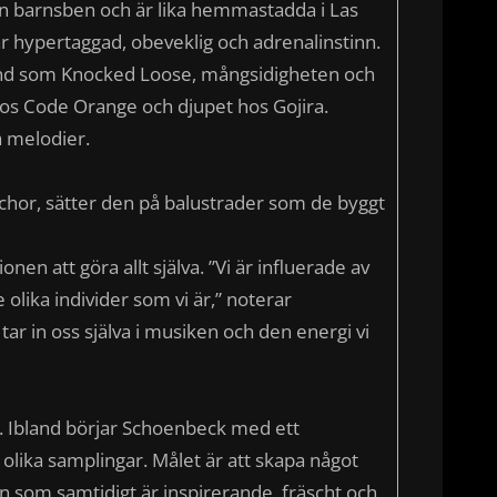
barnsben och är lika hemmastadda i Las
är hypertaggad, obeveklig och adrenalinstinn.
nd som Knocked Loose, mångsidigheten och
os Code Orange och djupet hos Gojira.
på melodier.
ischor, sätter den på balustrader som de byggt
en att göra allt själva. ”Vi är influerade av
olika individer som vi är,” noterar
tar in oss själva i musiken och den energi vi
r. Ibland börjar Schoenbeck med ett
olika samplingar. Målet är att skapa något
en som samtidigt är inspirerande, fräscht och