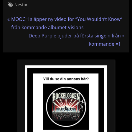
Tags:
Nestor
Inläggsnavigering
P
MOOCH släpper ny video för ”You Wouldn’t Know”
r
från kommande albumet Visions
e
N
Deep Purple bjuder på första singeln från
v
e
kommande =1
i
x
o
t
u
P
s
o
P
s
o
t
s
:
t
: