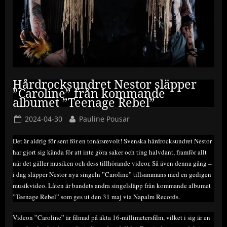
Hårdrocksundret Nestor släpper
”Caroline” från kommande
albumet ”Teenage Rebel”
Posted
By
2024-04-30
Pauline Pousar
on
Det är aldrig för sent för en tonårsrevolt! Svenska hårdrocksundret Nestor
har gjort sig kända för att inte göra saker och ting halvdant, framför allt
när det gäller musiken och dess tillhörande videor. Så även denna gång –
i dag släpper Nestor nya singeln ”Caroline” tillsammans med en gedigen
musikvideo. Låten är bandets andra singelsläpp från kommande albumet
”Teenage Rebel” som ges ut den 31 maj via Napalm Records.
Videon ”Caroline” är filmad på äkta 16-millimetersfilm, vilket i sig är en