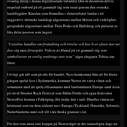
ovanlig detalj i denna digitaliserade tidsålder. Den är dessutom delvis
inspelad ombord på ett gammalt tåg som susar genom den svenska
landsbygden. Känslan som förmedlas i slutresultatet landar i ett
suggestivt, drömskt landskap någonstans mellan fiktion och verklighet,
geografiskt någonstans mellan Twin Peaks och Hallsberg och pulserar av
lika delar passion som ångest.
”Caroline handlar om förändring och rörelse och hur livet oftast inte tar
den väg man förutspått. Videon är filmad på ett gammalt tåg som
symboliserar en orolig tonårings inre resa”
säger sångaren Tobias om
låten.
I övrigt går allt som på räls för bandet. Nyss hemkomna från att för första
gången spelat live i Sydamerika, kommer Nestor att varva våren och
sommaren med att spela tillsammans med landsmännen Europe samt även
på såväl Sweden Rock Festival som Sthlm Fields och egna festivalen
NestorFest hemma i Falköping (för tredje året i rad). Därefter väntar en
höstturné som tar dem söderut ner i Europa (Tyskland, Österrike, Schweiz,
Nederländerna mm) och till våra finska grannar i öst.
För den som ännu inte hoppat på Nestor-tåget är det sannerligen dags nu