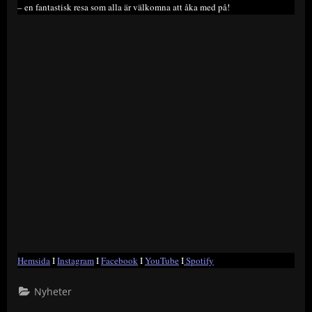
– en fantastisk resa som alla är välkomna att åka med på!
Hemsida
I
Instagram
I
Facebook
I
YouTube
I
Spotify
Nyheter