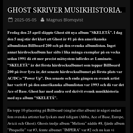
GHOST SKRIVER MUSIKHISTORIA.
Posted
By
2025-05-05
Magnus Blomqvist
on
Fredag den 25 april släppte Ghost sitt nya album ”SKELETÁ”. I dag
den 5 maj står det klart att Ghost är #1 på den amerikanska
albumlistan Billboard 200 och på den svenska albumlistan. Inget
annat hårdrocksalbum har sålts i lika många exemplar på en vecka
sedan 1991 då ett mer precist mätsystem infördes av Luminate.
”SKELETÀ” är det första hårdrocksalbumet som toppar Billboard
200 på över fyra år, det senaste hårdrocksalbumet på första plats var
AC/DC:s ”Power Up”.
Den senaste och enda gången en svensk artist
har varit #1 på den amerikanska albumlistan var 1993 och då var det
Ace of Base. Ghost har med andra ord skrivit svensk musikhistoria
med nya album ”SKELETÁ”.
En topp 10-placering på Billboard (singlar eller album) är något endast
fem svenska artister har lyckats med tidigare (Abba, Ace of Base, Europe,
Avicii och Ghost). Ghosts tredje album ”Meliora” nådde #8, fjärde album
”Prequelle” var #3, femte albumet ”IMPERA” var #2 och nu kan vi