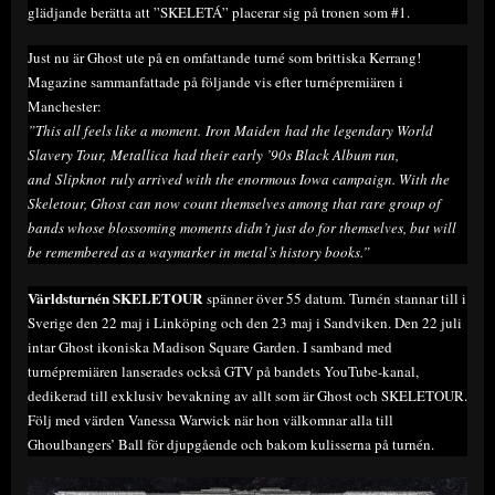
glädjande berätta att ”SKELETÁ” placerar sig på tronen som #1.
Just nu är Ghost ute på en omfattande turné som brittiska Kerrang!
Magazine sammanfattade på följande vis efter turnépremiären i
Manchester:
”This all feels like a moment.
Iron Maiden
had the legendary World
Slavery Tour,
Metallica
had their early ’90s Black Album run,
and
Slipknot
ruly arrived with the enormous Iowa campaign. With the
Skeletour, Ghost can now count themselves among that rare group of
bands whose blossoming moments didn’t just do for themselves, but will
be remembered as a waymarker in metal’s history books.”
Världsturnén SKELETOUR
spänner över 55 datum. Turnén stannar till i
Sverige den 22 maj i Linköping och den 23 maj i Sandviken. Den 22 juli
intar Ghost ikoniska Madison Square Garden. I samband med
turnépremiären lanserades också GTV på bandets YouTube-kanal,
dedikerad till exklusiv bevakning av allt som är Ghost och SKELETOUR.
Följ med värden Vanessa Warwick när hon välkomnar alla till
Ghoulbangers’ Ball för djupgående och bakom kulisserna på turnén.