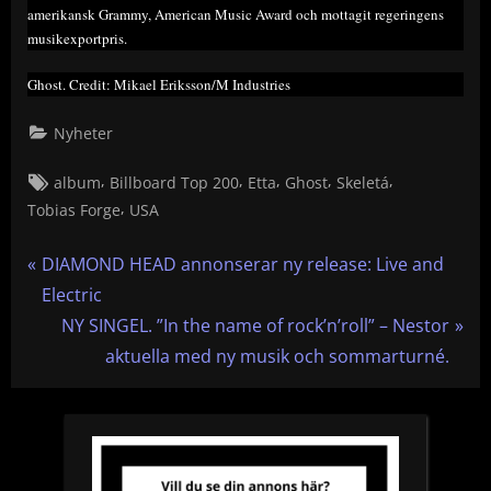
amerikansk Grammy, American Music Award och mottagit regeringens
musikexportpris.
Ghost. Credit: Mikael Eriksson/M Industries
Nyheter
Tags:
,
,
,
,
,
album
Billboard Top 200
Etta
Ghost
Skeletá
,
Tobias Forge
USA
Inläggsnavigering
P
DIAMOND HEAD annonserar ny release: Live and
r
Electric
e
N
NY SINGEL. ”In the name of rock’n’roll” – Nestor
v
e
aktuella med ny musik och sommarturné.
i
x
o
t
u
P
s
o