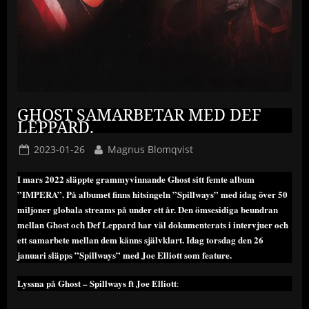
GHOST SAMARBETAR MED DEF
LEPPARD.
Posted
By
2023-01-26
Magnus Blomqvist
on
I mars 2022 släppte grammyvinnande Ghost sitt femte album
”IMPERA”. På albumet finns hitsingeln ”Spillways” med idag över 50
miljoner globala streams på under ett år. Den ömsesidiga beundran
mellan Ghost och Def Leppard har väl dokumenterats i intervjuer och
ett samarbete mellan dem känns självklart. Idag torsdag den 26
januari släpps ”Spillways” med Joe Elliott som feature.
Lyssna på Ghost – Spillways ft Joe Elliott
: