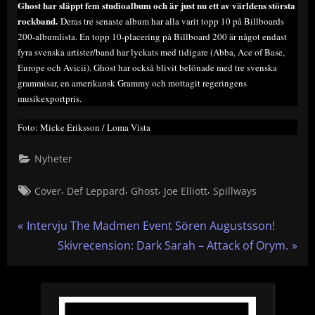
Ghost har släppt fem studioalbum och är just nu ett av världens största
rockband.
Deras tre senaste album har alla varit topp 10 på Billboards
200-albumlista. En topp 10-placering på Billboard 200 är något endast
fyra svenska artister/band har lyckats med tidigare (Abba, Ace of Base,
Europe och Avicii). Ghost har också blivit belönade med tre svenska
grammisar, en amerikansk Grammy och mottagit regeringens
musikexportpris.
Foto: Micke Eriksson / Loma Vista
Nyheter
Tags:
,
,
,
,
Cover
Def Leppard
Ghost
Joe Elliott
Spillways
Inläggsnavigering
P
Intervju The Madmen Event Sören Augustsson!
r
N
Skivrecension: Dark Sarah – Attack of Orym.
e
e
v
x
i
t