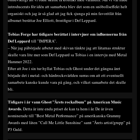
introducerats för idén att samarbeta blev det som en snöbollseffekt helt
organiskt och jag är så glad att jag fick sjunga på min favoritlåt från
albumet berättar Joe Elliott, frontfigur i Def Leppard.
Tobias Forge har tidigare berättat i intervjuer om influenserna från
Def Leppard
till ”IMPERA”.
– När jag påbörjade arbetet med skivan tänkte jag att låtarnas struktur
skulle vara lite mer som Def Leppard sa Tobias i en intervju med Metal
Hammer 2022.
Efter att Joe i sin tur hyllat Tobias och Ghost under det gångna året
började det i metal- och hårdrocksvärlden surras om att ett eventuellt
samarbete kanske kunde vara på gång, och vilket samarbete det skulle
bli.
Tidigare i år vann Ghost ”Årets rockalbum” på American Music
Awards.
Detta är inte enda priset de kan ta hem i år. De är även
nominerade till ”Best Metal Performance” på amerikanska Grammy
Awards med låten ”Call Me Little Sunshine” samt ”Årets artist/grupp” på
P3 Guld.