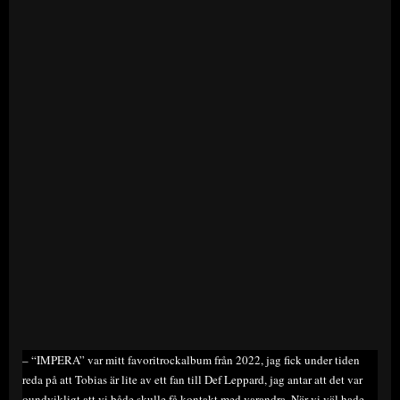
– “IMPERA” var mitt favoritrockalbum från 2022, jag fick under tiden
reda på att Tobias är lite av ett fan till Def Leppard, jag antar att det var
oundvikligt att vi både skulle få kontakt med varandra. När vi väl hade