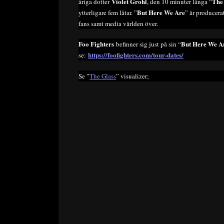
Violet Grohl
The
åriga dotter
, den 10 minuter långa “
But Here We Are
ytterligare fem låtar. ”
” är producera
fans samt media världen över.
Foo Fighters
But Here We Ar
befinner sig just på sin “
https://foofighters.com/tour-dates/
se:
Se ”
The Glass
” visualizer;