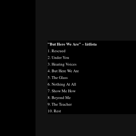
”But Here We Are” – låtlista
1. Rescued
2. Under You
3. Hearing Voices
4. But Here We Are
5. The Glass
6. Nothing At All
7. Show Me How
8. Beyond Me
9. The Teacher
10. Rest