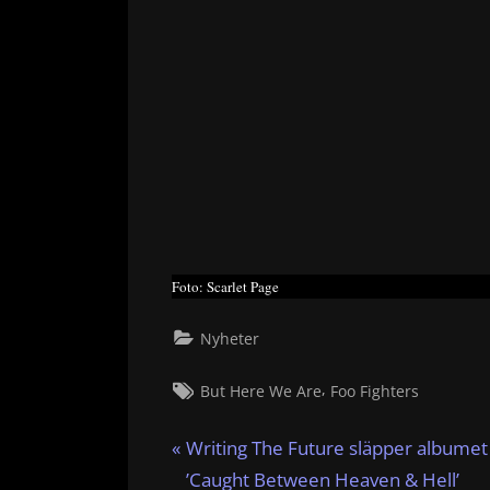
Foto: Scarlet Page
Nyheter
Tags:
,
But Here We Are
Foo Fighters
Inläggsnavigering
P
Writing The Future släpper albumet
r
’Caught Between Heaven & Hell’