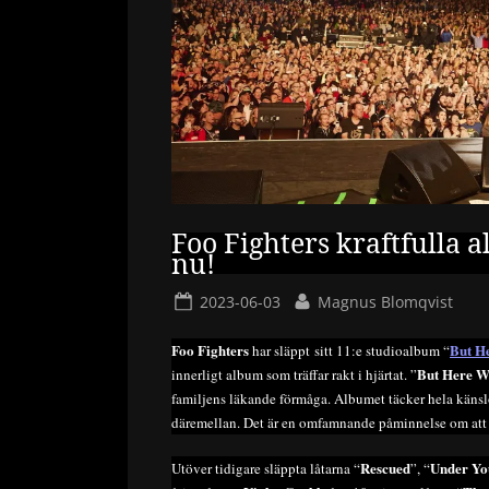
Foo Fighters kraftfulla 
nu!
Posted
By
2023-06-03
Magnus Blomqvist
on
Foo Fighters
But H
har släppt sitt 11:e studioalbum “
But Here W
innerligt album som träffar rakt i hjärtat. ”
familjens läkande förmåga. Albumet täcker hela känslo
däremellan. Det är en omfamnande påminnelse om att 
Rescued
Under Yo
Utöver tidigare släppta låtarna “
”, “