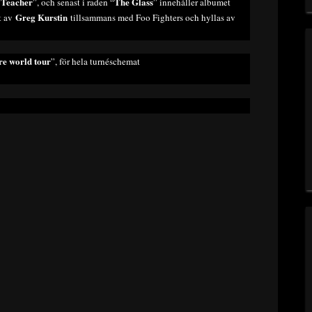
 Teacher
The Glass
”, och senast i raden “
” innehåller albumet
Greg Kurstin
t av
tillsammans med Foo Fighters och hyllas av
e world tour
”, för hela turnéschemat