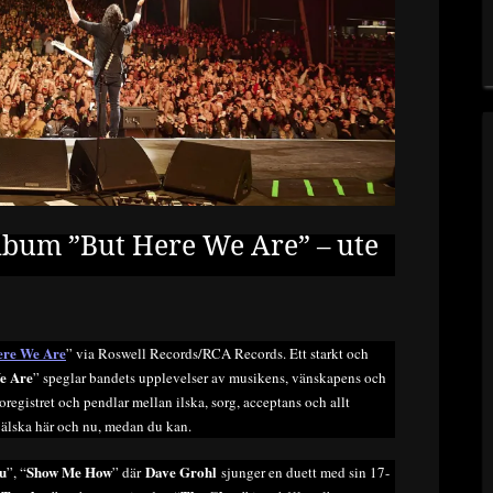
album ”But Here We Are” – ute
ere We Are
” via Roswell Records/RCA Records. Ett starkt och
e Are
” speglar bandets upplevelser av musikens, vänskapens och
registret och pendlar mellan ilska, sorg, acceptans och allt
älska här och nu, medan du kan.
u
Show Me How
Dave Grohl
”, “
” där
sjunger en duett med sin 17-