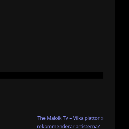
N
The Maloik TV – Vilka plattor
e
rekommenderar artisterna?