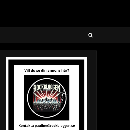
Toggle
search
form