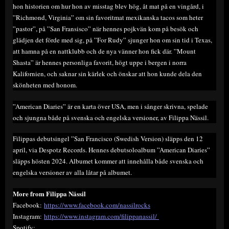
hon historien om hur hon av misstag blev hög, åt mat på en vingård, i
”Richmond, Virginia” om sin favoritmat mexikanska tacos som heter
”pastor”, på ”San Fransisco” när hennes pojkvän kom på besök och
glädjen det förde med sig, på ”For Rudy” sjunger hon om sin tid i Texas,
att hamna på en nattklubb och de nya vänner hon fick där. ”Mount
Shasta” är hennes personliga favorit, högt uppe i bergen i norra
Kalifornien, och saknar sin kärlek och önskar att hon kunde dela den
skönheten med honom.
”American Diaries” är en karta över USA, men i sånger skrivna, spelade
och sjungna både på svenska och engelska versioner, av Filippa Nässil.
Filippas debutsingel ”San Francisco (Swedish Version) släpps den 12
april, via Despotz Records. Hennes debutsoloalbum ”American Diaries”
släpps hösten 2024. Albumet kommer att innehålla både svenska och
engelska versioner av alla låtar på albumet.
More from Filippa Nässil
Facebook:
https://www.facebook.com/nassilrocks
Instagram:
https://www.instagram.com/filippanassil/
Spotify: