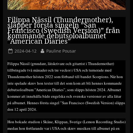
Filippa Nässil (Thundermother),
släpper första singeln ”San
Francisco (Swedish Version)” från
kommande debutsoloalbumet
”American Diaries”
Posted
By
2024-04-12
Pauline Pousar
on
Filippa Nässil (grundare, låtskrivare och gitarrist i Thundermother)
tillbringade två månader och tre veckor i USA och turnerade med
Thundermother hösten 2022 som förband till bandet Scorpions. När hon
inte spelade skrev hon texter till det som kom att bli hennes kommande
debutsoloalbum ”American Diaries”, som släpps hösten 2024. Albumet
kommer att innehålla både engelska och svenska versioner av alla låtar
på albumet. Hennes första singel ”San Francisco (Swedish Version) släpps
den 12 april 2024.
Hon bokade studion i Skåne, Klippan, Sverige (Lemon Recording Studio)
medan hon fortfarande var i USA och skrev musiken till albumet på en