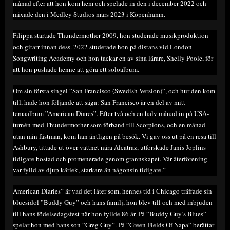
månad efter att hon kom hem och spelade in den i december 2022 och
mixade den i Medley Studios mars 2023 i Köpenhamn.
Filippa startade Thundermother 2009, hon studerade musikproduktion
och gitarr innan dess. 2022 studerade hon på distans vid London
Songwriting Academy och hon tackar en av sina lärare, Shelly Poole, för
att hon pushade henne att göra ett soloalbum.
Om sin första singel ”San Francisco (Swedish Version)”, och hur den kom
till, hade hon följande att säga: San Francisco är en del av mitt
temaalbum ”American Diares”. Efter två och en halv månad in på USA-
turnén med Thundermother som förband till Scorpions, och en månad
utan min fästman, kom han äntligen på besök. Vi gav oss ut på en resa till
Ashbury, tittade ut över vattnet nära Alcatraz, utforskade Janis Joplins
tidigare bostad och promenerade genom grannskapet. Vår återförening
var fylld av djup kärlek, starkare än någonsin tidigare.”
American Diaries” är vad det låter som, hennes tid i Chicago träffade sin
bluesidol ”Buddy Guy” och hans familj, hon blev till och med inbjuden
till hans födelsedagsfest när hon fyllde 86 år. På ”Buddy Guy’s Blues”
spelar hon med hans son ”Greg Guy”. På ”Green Fields Of Napa” berättar