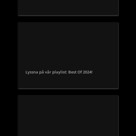
Lyssna på vår playlist: Best Of 2024!