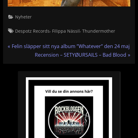
Nyheter
Tags:
,
,
Despotz Records
Filippa Nässil
Thundermother
Inläggsnavigering
P
Felin släpper sitt nya album ”Whatever” den 24 maj
r
N
Recension – SETYØURSAILS – Bad Blood
e
e
v
x
i
t
o
P
u
o
s
s
P
t
o
:
s