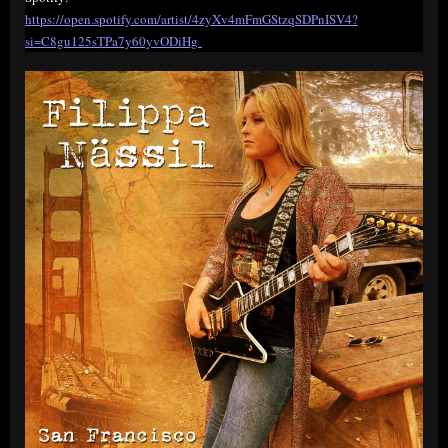
https://open.spotify.com/artist/4zyXv4mFmGStzqSDPnISV4?
si=C8gu125sTPa7y60yvODiHg