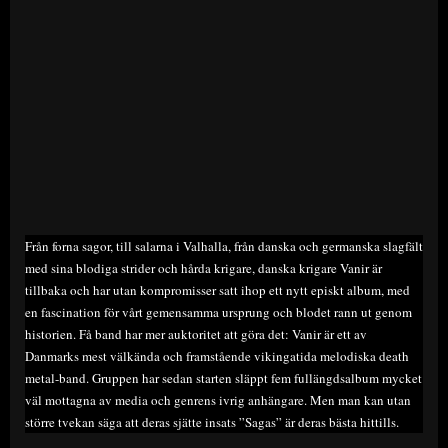
Från forna sagor, till salarna i Valhalla, från danska och germanska slagfält
med sina blodiga strider och hårda krigare, danska krigare Vanir är
tillbaka och har utan kompromisser satt ihop ett nytt episkt album, med
en fascination för vårt gemensamma ursprung och blodet rann ut genom
historien. Få band har mer auktoritet att göra det: Vanir är ett av
Danmarks mest välkända och framstående vikingatida melodiska death
metal-band. Gruppen har sedan starten släppt fem fullängdsalbum mycket
väl mottagna av media och genrens ivrig anhängare. Men man kan utan
större tvekan säga att deras sjätte insats ”Sagas” är deras bästa hittills.