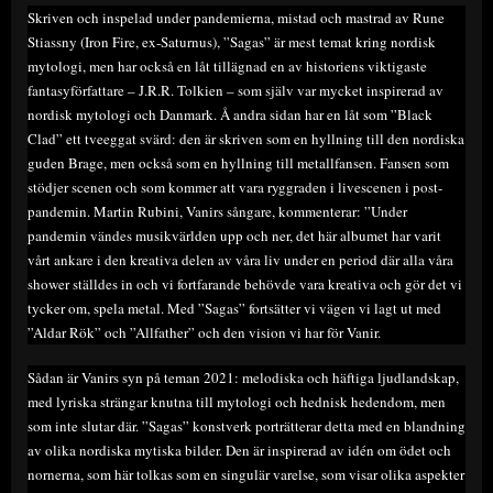
Skriven och inspelad under pandemierna, mistad och mastrad av Rune
Stiassny (Iron Fire, ex-Saturnus), ”Sagas” är mest temat kring nordisk
mytologi, men har också en låt tillägnad en av historiens viktigaste
fantasyförfattare – J.R.R. Tolkien – som själv var mycket inspirerad av
nordisk mytologi och Danmark. Å andra sidan har en låt som ”Black
Clad” ett tveeggat svärd: den är skriven som en hyllning till den nordiska
guden Brage, men också som en hyllning till metallfansen. Fansen som
stödjer scenen och som kommer att vara ryggraden i livescenen i post-
pandemin. Martin Rubini, Vanirs sångare, kommenterar: ”Under
pandemin vändes musikvärlden upp och ner, det här albumet har varit
vårt ankare i den kreativa delen av våra liv under en period där alla våra
shower ställdes in och vi fortfarande behövde vara kreativa och gör det vi
tycker om, spela metal. Med ”Sagas” fortsätter vi vägen vi lagt ut med
”Aldar Rök” och ”Allfather” och den vision vi har för Vanir.
Sådan är Vanirs syn på teman 2021: melodiska och häftiga ljudlandskap,
med lyriska strängar knutna till mytologi och hednisk hedendom, men
som inte slutar där. ”Sagas” konstverk porträtterar detta med en blandning
av olika nordiska mytiska bilder. Den är inspirerad av idén om ödet och
nornerna, som här tolkas som en singulär varelse, som visar olika aspekter