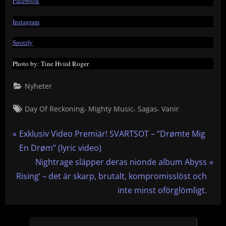
Facebook
Instagram
Spotify
Photo by: Tine Hviid Roger
Nyheter
Tags:
,
,
,
Day Of Reckoning
Mighty Music
Sagas
Vanir
Inläggsnavigering
P
Exklusiv Video Premiär! SVARTSOT – “Drømte Mig
r
En Drøm” (lyric video)
e
N
Nightrage släpper deras nionde album Abyss
v
e
Rising’ – det är skarp, brutalt, kompromisslöst och
i
x
inte minst oförglömligt.
o
t
u
P