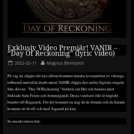
Exklusiv Video Premiär! VANIR –
“Day Of Reckoning” (lyric video)
Posted
By
2022-02-11
Magnus Blomqvist
on
På väg att släppa sitt nya album kommer danska leverantörer av vikinga-
influerad melodisk death metal VANIR släppa den andra digitala singeln
från skivan. ”Day Of Reckoning” berättar om Hel och hennes mest
fruktade barn Fenrir och Jormungandr. Dessa varelsers öde är tragiskt
bundet till Ragnarok. För det kommer en dag då de dömda och de hatade
kommer att få till och med Asgaard på knä.
Se musikvideon här: