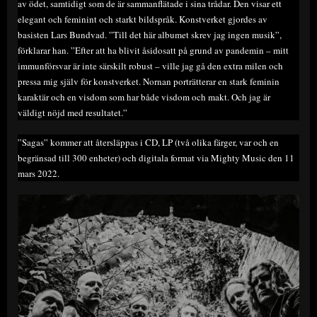
av ödet, samtidigt som de är sammanflätade i sina trådar. Den visar ett
elegant och feminint och starkt bildspråk. Konstverket gjordes av
basisten Lars Bundvad. ”Till det här albumet skrev jag ingen musik”,
förklarar han. ”Efter att ha blivit åsidosatt på grund av pandemin – mitt
immunförsvar är inte särskilt robust – ville jag gå den extra milen och
pressa mig själv för konstverket. Nornan porträtterar en stark feminin
karaktär och en visdom som har både visdom och makt. Och jag är
väldigt nöjd med resultatet.”
”Sagas” kommer att återsläppas i CD, LP (två olika färger, var och en
begränsad till 300 enheter) och digitala format via Mighty Music den 11
mars 2022.