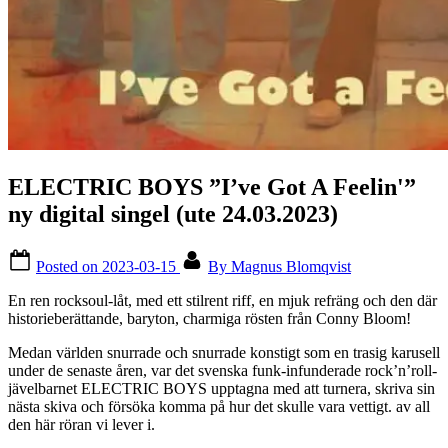
ELECTRIC BOYS ”I’ve Got A Feelin'”
ny digital singel (ute 24.03.2023)
Posted on
2023-03-15
By
Magnus Blomqvist
En ren rocksoul-låt, med ett stilrent riff, en mjuk refräng och den där
historieberättande, baryton, charmiga rösten från Conny Bloom!
Medan världen snurrade och snurrade konstigt som en trasig karusell
under de senaste åren, var det svenska funk-infunderade rock’n’roll-
jävelbarnet ELECTRIC BOYS upptagna med att turnera, skriva sin
nästa skiva och försöka komma på hur det skulle vara vettigt. av all
den här röran vi lever i.