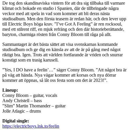
De tog den skandinaviska vintern för att dra sig tillbaka till varmare
klimat och bokade en studio i Spanien, där de tillbringade några
veckor med att spela in vad som kommer att bli deras nästa
studioalbum. Men den första teasern är redan här, och den lever upp
till Electric Boys höga krav. ”I’ve Got A Feeling” är ren rocksoul,
med ett stilrent riff, en mjuk refräng och den där historieberättande,
baryton, charmiga rösten från Conny Bloom till råga på allt.
Sammantaget är det bästa sättet att visa svenskarnas kommande
studioalbum och ge dig en känsla av att de är på gång med något
riktigt bra. Igen. Trots att världen fortfarande är vriden och snurrar
konstigt som en trasig karusell.
”Yes, I DO have a feelin’…” säger Conny Bloom. ”Att något bra är
på väg att hända. Nya vägar kommer att korsas och nya dörrar
kommer att öppnas, så låt oss festa som om det är 2023!”.
Lineup:
Conny Bloom – guitar, vocals
Andy Christell – bass
”Slim” Martin Thomander – guitar
Jolle Atlagic – drums
Digital single:
https://electricboys.lnk.to/feelin