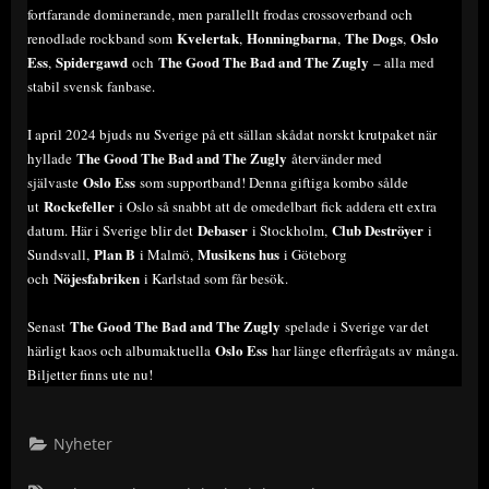
fortfarande dominerande, men parallellt frodas crossoverband och
Kvelertak
Honningbarna
The Dogs
Oslo
renodlade rockband som
,
,
,
Ess
Spidergawd
The Good The Bad and The Zugly
,
och
– alla med
stabil svensk fanbase.
I april 2024 bjuds nu Sverige på ett sällan skådat norskt krutpaket när
The Good The Bad and The Zugly
hyllade
återvänder med
Oslo Ess
självaste
som supportband! Denna giftiga kombo sålde
Rockefeller
ut
i Oslo så snabbt att de omedelbart fick addera ett extra
Debaser
Club Deströyer
datum. Här i Sverige blir det
i Stockholm,
i
Plan B
Musikens hus
Sundsvall,
i Malmö,
i Göteborg
Nöjesfabriken
och
i Karlstad som får besök.
The Good The Bad and The Zugly
Senast
spelade i Sverige var det
Oslo Ess
härligt kaos och albumaktuella
har länge efterfrågats av många.
Biljetter finns ute nu!
Nyheter