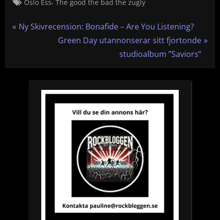
Tags:
,
Oslo Ess
The good the bad the zugly
Inläggsnavigering
P
Ny Skivrecension: Bonafide – Are You Listening?
r
N
Green Day utannonserar sitt fjortonde
e
e
studioalbum ”Saviors”
v
x
i
t
o
P
u
o
s
s
P
t
o
:
s
t
: