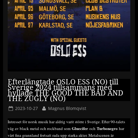
Efterlängtade OSLO ESS (NO) till
Sverige 2024 tillsammans med
hyllade THE GOOD THE BAD AND
THE ZUGLY (NO)
Posted
By
2023-10-27
Magnus Blomqvist
on
Intresset för norsk musik har aldrig varit större i Sverige. Efter 90-talets
Gluecifer
Turbonegro
våg av black metal och rockband som
och
har
vårt fina grannland fortsatt rada upp starka akter. Metalscenen är