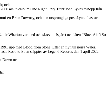
år, och
 2000 års livealbum One Night Only. Efter John Sykes avhopp från
rummisen Brian Downey, och den ursprungliga post-Lynott basisten
3, där Wharton var med och skrev titelspåret och låten ”Blues Ain’t So
991 upp med Blood from Stone. Efter en flytt till norra Wales,
enaste Road to Eden släpptes av Legend Records den 1 april 2022.
nix Down och
lar