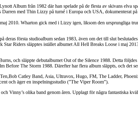
nott Album från 1982 där han spelade på de flesta av skivans elva sp
des Darren med Thin Lizzy på turné i Europa och USA, dokumenterat på
 i maj 2010. Wharton gick med i Lizzy igen, liksom den ursprungliga t
på deras första studioalbum sedan 1983, även om det till slut beslutades
k Star Riders släpptes istället albumet All Hell Breaks Loose i maj 201
ns, och släppte debutalbumet Out of the Silence 1988. Detta följdes 1
alm Before The Storm 1988. Därefter har flera album släppts, och det s
 i Ten,Bob Catley Band, Asia, Ultravox, Hugo, FM, The Ladder, Phoe
ucent och äger en inspelningsstudio (”The Viper Room”).
och Vinny’s olika band genom åren. Upplagt för några fantastiska kväl