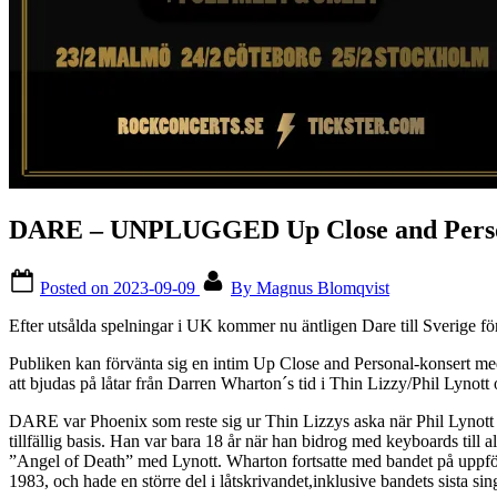
DARE – UNPLUGGED Up Close and Perso
Posted on
2023-09-09
By
Magnus Blomqvist
Efter utsålda spelningar i UK kommer nu äntligen Dare till Sverige för
Publiken kan förvänta sig en intim Up Close and Personal-konsert med k
att bjudas på låtar från Darren Wharton´s tid i Thin Lizzy/Phil Lynott
DARE var Phoenix som reste sig ur Thin Lizzys aska när Phil Lynott up
tillfällig basis. Han var bara 18 år när han bidrog med keyboards til
”Angel of Death” med Lynott. Wharton fortsatte med bandet på uppf
1983, och hade en större del i låtskrivandet,inklusive bandets sista s