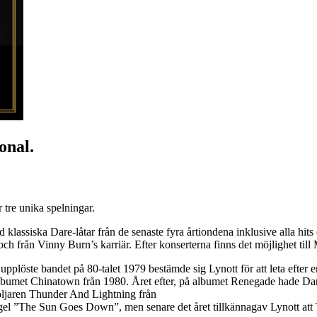
nal.
 tre unika spelningar.
lassiska Dare-låtar från de senaste fyra årtiondena inklusive alla hits 
 och från Vinny Burn’s karriär. Efter konserterna finns det möjlighet ti
plöste bandet på 80-talet 1979 bestämde sig Lynott för att leta efter e
l albumet Chinatown från 1980. Året efter, på albumet Renegade hade Dar
öljaren Thunder And Lightning från
ingel ”The Sun Goes Down”, men senare det året tillkännagav Lynott att 