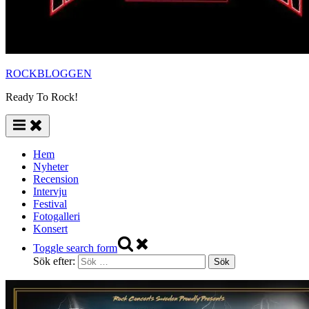
ROCKBLOGGEN
Ready To Rock!
Hem
Nyheter
Recension
Intervju
Festival
Fotogalleri
Konsert
Toggle search form
Sök efter: