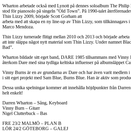
Wharton arbetade också med Lynott på dennes soloalbum The Philip Ly
stod för pianosolo på singeln ”Old Town”. På 1990-talet återförena
Thin Lizzy 2009, började Scott Gorham att
arbeta med att skapa en ny line-up av Thin Lizzy, som tillkännagavs
Marco Mendoza.
Thin Lizzy turnerade flitigt mellan 2010 och 2013 och började arbeta 
att inte släppa något nytt material som Thin Lizzy. Under namnet Blac
Bad”.
Wharton bildade sitt eget band, DARE 1985 tillsammans med Vinny Bur
återkom Dare med sina tydliga keltiska influenser på albumsläppet C
Vinny Burns är en av grundarna av Dare och har även varit medlem
i sitt eget projekt med Sam Blue, Burns Blue. Han är aktiv som prod
Dessa unika spelningar kommer att innehålla höjdpunkter från Darren 
helt enkelt!
Darren Wharton – Sång, Keyboard
Vinny Burn – Gitarr
Nigel Clutterbuck – Bas
FRE 23/2 MALMÖ – PLAN B
LÖR 24/2 GÖTEBORG – GALEJ