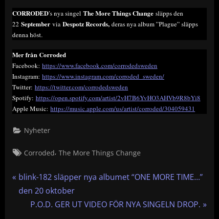
CORRODED
The More Things Change
’s nya singel
släpps den
September
Despotz Records,
22
via
deras nya album ”Plague” släpps
denna höst.
Mer från Corroded
Facebook:
https://www.facebook.com/corrodedsweden
Instagram:
https://www.instagram.com/corroded_sweden/
Twitter:
https://twitter.com/corrodedsweden
Spotify:
https://open.spotify.com/artist/2vH7B6YvHO3AHVb9R8bYi8
Apple Music:
https://music.apple.com/us/artist/corroded/304059431
Nyheter
Tags:
,
Corroded
The More Things Change
Inläggsnavigering
P
blink-182 släpper nya albumet “ONE MORE TIME…”
r
den 20 oktober
e
N
P.O.D. GER UT VIDEO FÖR NYA SINGELN DROP.
v
e