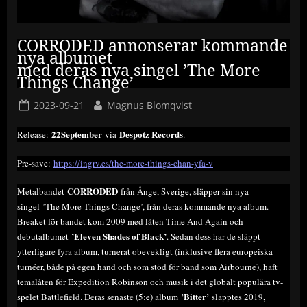
CORRODED annonserar kommande
nya albumet
med deras nya singel ’The More
Things Change’
Posted
By
2023-09-21
Magnus Blomqvist
on
22September
Despotz Records
Release:
via
.
Pre-save:
https://ingrv.es/the-more-things-chan-yfa-v
CORRODED
Metalbandet
från Ånge, Sverige, släpper sin nya
singel ’The More Things Change’, från deras kommande nya album.
Breaket för bandet kom 2009 med låten Time And Again och
’Eleven Shades of Black’
debutalbumet
. Sedan dess har de släppt
ytterligare fyra album, turnerat obevekligt (inklusive flera europeiska
turnéer, både på egen hand och som stöd för band som Airbourne), haft
temalåten för Expedition Robinson och musik i det globalt populära tv-
’Bitter’
spelet Battlefield. Deras senaste (5:e) album
släpptes 2019,