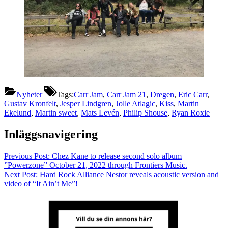
Nyheter
Tags:
Carr Jam
,
Carr Jam 21
,
Dregen
,
Eric Carr
,
Gustav Kronfelt
,
Jesper Lindgren
,
Jolle Atlagic
,
Kiss
,
Martin
Ekelund
,
Martin sweet
,
Mats Levén
,
Philip Shouse
,
Ryan Roxie
Inläggsnavigering
Previous Post:
Chez Kane to release second solo album
”Powerzone” October 21, 2022 through Frontiers Music.
Next Post:
Hard Rock Alliance Nestor reveals acoustic version and
video of “It Ain’t Me”!