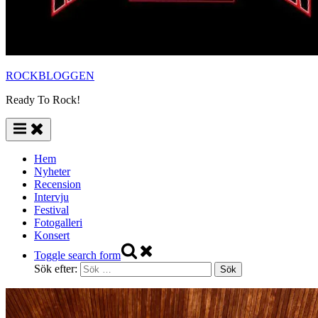
ROCKBLOGGEN
Ready To Rock!
Hem
Nyheter
Recension
Intervju
Festival
Fotogalleri
Konsert
Toggle search form
Sök efter: