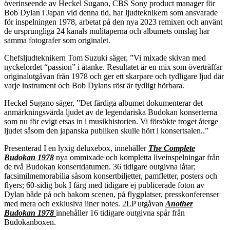
överinseende av Heckel Sugano, CBS Sony product manager för
Bob Dylan i Japan vid denna tid, har ljudteknikern som ansvarade
för inspelningen 1978, arbetat på den nya 2023 remixen och använt
de ursprungliga 24 kanals mulitaperna och albumets omslag har
samma fotografer som originalet.
Chefsljudteknikern Tom Suzuki säger, ”Vi mixade skivan med
nyckelordet “passion” i åtanke. Resultatet är en mix som överträffar
originalutgåvan från 1978 och ger ett skarpare och tydligare ljud där
varje instrument och Bob Dylans röst är tydligt hörbara.
Heckel Sugano säger, ”Det färdiga albumet dokumenterar det
anmärkningsvärda ljudet av de legendariska Budokan konserterna
som nu för evigt etsas in i musikhistorien. Vi försökte troget återge
ljudet såsom den japanska publiken skulle hört i konsertsalen..”
Presenterad I en lyxig deluxebox, innehåller
The Complete
Budokan 1978
nya ommixade och kompletta liveinspelningar från
de två Budokan konsertdatumen. 36 tidigare outgivna låtar;
facsimilmemorabilia såsom konsertbiljetter, pamfletter, posters och
flyers; 60-sidig bok I färg med tidigare ej publicerade foton av
Dylan både på och bakom scenen, på flygplatser, presskonferenser
med mera och exklusiva liner notes. 2LP utgåvan
Another
Budokan 1978
innehåller 16 tidigare outgivna spår från
Budokanboxen.