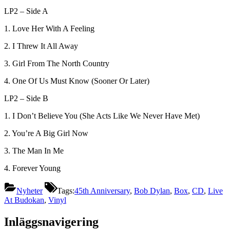
LP2 – Side A
1. Love Her With A Feeling
2. I Threw It All Away
3. Girl From The North Country
4. One Of Us Must Know (Sooner Or Later)
LP2 – Side B
1. I Don’t Believe You (She Acts Like We Never Have Met)
2. You’re A Big Girl Now
3. The Man In Me
4. Forever Young
Nyheter
Tags:
45th Anniversary
,
Bob Dylan
,
Box
,
CD
,
Live
At Budokan
,
Vinyl
Inläggsnavigering