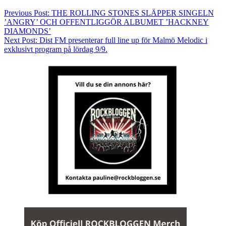
Previous Post:
THE ROLLING STONES SLÄPPER SINGELN
’ANGRY’ OCH OFFENTLIGGÖR ALBUMET ’HACKNEY
DIAMONDS’
Next Post:
Dist FM presenterar full line up för Malmö Melodic i
exklusivt program på lördag 9/9.