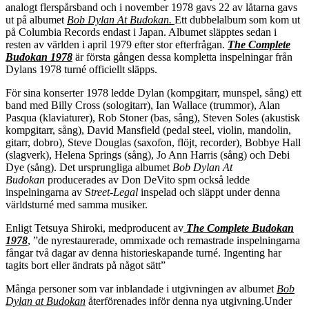
analogt flerspårsband och i november 1978 gavs 22 av låtarna gavs
ut på albumet
Bob Dylan At Budokan.
Ett dubbelalbum som kom ut
på Columbia Records endast i Japan. Albumet släpptes sedan i
resten av världen i april 1979 efter stor efterfrågan.
The Complete
Budokan 1978
är första gången dessa kompletta inspelningar från
Dylans 1978 turné officiellt släpps.
För sina konserter 1978 ledde Dylan (kompgitarr, munspel, sång) ett
band med Billy Cross (sologitarr), Ian Wallace (trummor), Alan
Pasqua (klaviaturer), Rob Stoner (bas, sång), Steven Soles (akustisk
kompgitarr, sång), David Mansfield (pedal steel, violin, mandolin,
gitarr, dobro), Steve Douglas (saxofon, flöjt, recorder), Bobbye Hall
(slagverk), Helena Springs (sång), Jo Ann Harris (sång) och Debi
Dye (sång). Det ursprungliga albumet
Bob Dylan At
Budokan
producerades av Don DeVito spm också ledde
inspelningarna av S
treet-Legal
inspelad och släppt under denna
världsturné med samma musiker.
Enligt Tetsuya Shiroki, medproducent av
The Complete Budokan
1978
, ”de nyrestaurerade, ommixade och remastrade inspelningarna
fångar två dagar av denna historieskapande turné. Ingenting har
tagits bort eller ändrats på något sätt”
Många personer som var inblandade i utgivningen av albumet
Bob
Dylan at Budokan
återförenades inför denna nya utgivning.Under