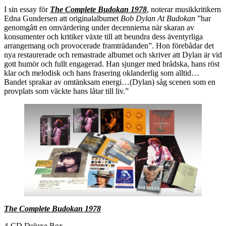
I sin essay för
The Complete Budokan 1978
, noterar musikkritikern
Edna Gundersen att originalalbumet
Bob Dylan At Budokan
”har
genomgått en omvärdering under decennierna när skaran av
konsumenter och kritiker växte till att beundra dess äventyrliga
arrangemang och provocerade framträdanden”. Hon förebådar det
nya restaurerade och remastrade albumet och skriver att Dylan är vid
gott humör och fullt engagerad. Han sjunger med brådska, hans röst
klar och melodisk och hans frasering oklanderlig som alltid…
Bandet sprakar av omtänksam energi…(Dylan) såg scenen som en
provplats som väckte hans låtar till liv.”
The Complete Budokan 1978
4-CD Deluxe Box