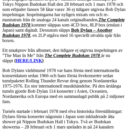
Tokys Nippon Budokan Hall den 28 februari och 1 mars 1978 och
som erbjuder fansen 58 låtar varav 36 ej tidigare utgivna Bob Dylan
inspelningar. Inspelningarna har nyligen mixats om och re-
mastratrats från de analoga 24 kanals originalbanden
.
The Complete
Budokan 1978
kommer släppas som 4CD box, 8LP box (endast i
Japan) samt digitalt. Dessutom släpps
Bob Dylan –
Another
Budokan 1978
, en 2LP utgåva med 16 speciellt utvalda spår från
boxen.
Ett smakprov från albumet, den tidigare ej utgivna inspelningen av
”The Man In Me” från
The Complete Budokan 1978
är nu
släppt
{
HERE/LINK
}
Bob Dylans världsturné 1978 var hans första med internationella
konsertdatum sedan 1966 och hans första livekonserter sedan
turnépaketet Rolling Thunder Revue drog genom Nordamerika
1975-1976. En stor internationell musikhändelse. På den årslånga
turnén gjorde Bob Dylan 114 konserter i Asien, Oceanien,
Nordamerika och Europa med en sammanlagd publik på 2 miljoner
fans.
Turnén startade i februari 1978 med elva historiska föreställningar:
Dylans första konserter någonsin i Japan som inkluderade åtta
shower på Nippon Budokan Hall i Tokyo. Två av Budokan
showerna – 28 februari och 1 mars spelades in på 24 kanalers