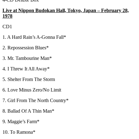
Live at Nippon Budokan Hall, Tokyo, Japan – February 28,
1978
CD1
1. A Hard Rain’s A-Gonna Fall*
2. Repossession Blues*
3. Mr. Tambourine Man*
4. I Threw It All Away*
5. Shelter From The Storm
6. Love Minus Zero/No Limit
7. Girl From The North Country*
8. Ballad Of A Thin Man*
9. Maggie’s Farm*
10. To Ramona*