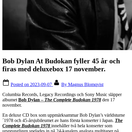
Bob Dylan At Budokan fyller 45 år och
firas med deluxebox 17 november.
Posted on
2023-09-07
By
Magnus Blomqvist
Columbia Records, Legacy Recordings och Sony Music släpper
albumet
Bob Dylan –
The Complete Budokan 1978
den 17
november.
En deluxe CD box som uppmärksammar Bob Dylan’s världsturne
´1978 och 45-årsjubileumet av hans första konserter i Japan.
The
Complete Budokan 1978
innehåller två hela konserter som
ursprungligen spelades in på 24-kanalers analoga multitaper på