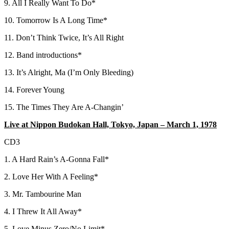
9. All I Really Want To Do*
10. Tomorrow Is A Long Time*
11. Don’t Think Twice, It’s All Right
12. Band introductions*
13. It’s Alright, Ma (I’m Only Bleeding)
14. Forever Young
15. The Times They Are A-Changin’
Live at Nippon Budokan Hall, Tokyo, Japan – March 1, 1978
CD3
1. A Hard Rain’s A-Gonna Fall*
2. Love Her With A Feeling*
3. Mr. Tambourine Man
4. I Threw It All Away*
5. Love Minus Zero/No Limit*