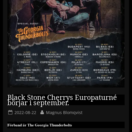
Black Stone Cherrys Europaturné
börjar i september.
Posted
By
2022-08-22
Magnus Blomqvist
on
Förband är The Georgia Thunderbolts