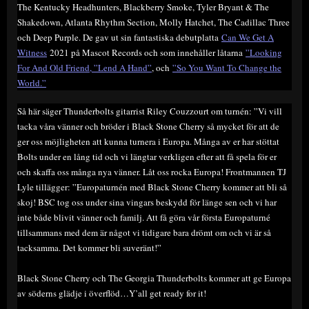
The Kentucky Headhunters, Blackberry Smoke, Tyler Bryant & The
Shakedown, Atlanta Rhythm Section, Molly Hatchet, The Cadillac Three
och Deep Purple. De gav ut sin fantastiska debutplatta
Can We Get A
Witness
2021 på Mascot Records och som innehåller låtarna
”Looking
For And Old Friend, ”
Lend A Hand”
, och
”So You Want To Change the
World.”
Så här säger Thunderbolts gitarrist Riley Couzzourt om turnén: ”Vi vill
tacka våra vänner och bröder i Black Stone Cherry så mycket för att de
ger oss möjligheten att kunna turnera i Europa. Många av er har stöttat
Bolts under en lång tid och vi längtar verkligen efter att få spela för er
och skaffa oss många nya vänner. Låt oss rocka Europa! Frontmannen TJ
Lyle tillägger: ”Europaturnén med Black Stone Cherry kommer att bli så
skoj! BSC tog oss under sina vingars beskydd för länge sen och vi har
inte både blivit vänner och familj. Att få göra vår första Europaturné
tillsammans med dem är något vi tidigare bara drömt om och vi är så
tacksamma. Det kommer bli suveränt!”
Black Stone Cherry och The Georgia Thunderbolts kommer att ge Europa
av söderns glädje i överflöd…Y’all get ready for it!