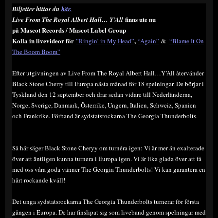
Biljetter hittar du
här.
finns ute nu
Live From The Royal Albert Hall… Y’All
på Mascot Records / Mascot Label Group
Kolla in livevideor för
,
”Ringin’ in My Head”
“Again”
&
“Blame It On
The Boom Boom”
Efter utgivningen av Live From The Royal Albert Hall…Y’All återvänder
Black Stone Cherry till Europa nästa månad för 18 spelningar. De börjar i
Tyskland den 12 september och drar sedan vidare till Nederländerna,
Norge, Sverige, Danmark, Österrike, Ungern, Italien, Schweiz, Spanien
och Frankrike. Förband är sydstatsrockarna The Georgia Thunderbolts.
Så här säger Black Stone Cheryy om turnéra igen: Vi är mer än exalterade
över att äntligen kunna turnera i Europa igen. Vi är lika glada över att få
med oss våra goda vänner The Georgia Thunderbolts! Vi kan garantera en
hårt rockande kväll!
Det unga sydstatsrockarna The Georgia Thunderbolts turnerar för första
gången i Europa. De har finslipat sig som liveband genom spelningar med