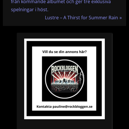
r
från kommande albumet och ger tre exklusiva
e
spelningar i höst.
v
N
Lustre – A Thirst for Summer Rain
i
e
o
x
u
t
s
P
P
o
o
s
s
t
t
:
: