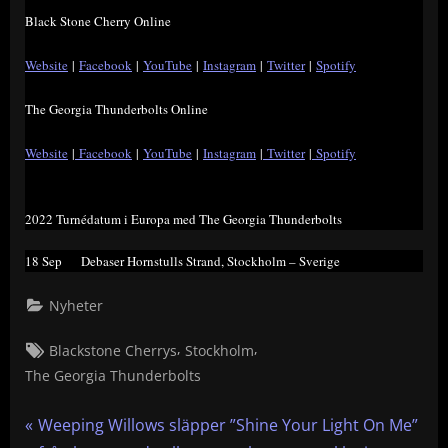
Black Stone Cherry Online
Website
|
Facebook
|
YouTube
|
Instagram
|
Twitter
|
Spotify
The Georgia Thunderbolts Online
Website
|
Facebook
|
YouTube
|
Instagram
|
Twitter
|
Spotify
2022 Turnédatum i Europa med The Georgia Thunderbolts
18 Sep Debaser Hornstulls Strand, Stockholm – Sverige
Nyheter
Tags:
,
,
Blackstone Cherrys
Stockholm
The Georgia Thunderbolts
Inläggsnavigering
P
Weeping Willows släpper ”Shine Your Light On Me”