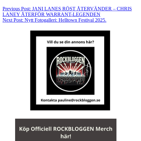
Previous Post:
JANI LANES RÖST ÅTERVÄNDER – CHRIS
LANEY ÅTERFÖR WARRANT-LEGENDEN
Next Post:
Nytt Fotogalleri: Helltown Festival 2025.