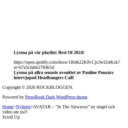
Lyssna på vår playlist: Best Of 2024!
https://open.spotify.com/show/1I64h22KPcCjo3wl2stKzk?
si=67a5cfab62784b54
Lyssna på allra senaste avsnittet av Pauline Pousàrs
intervjupod Headbangers Call!
Copyright © 2026 ROCKBLOGGEN.
Powered by
PressBook Dark WordPress theme
Home
>
Nyheter
>
AVATAR – ”In The Airwaves” ny singel och
video ute nu!!
Scroll Up