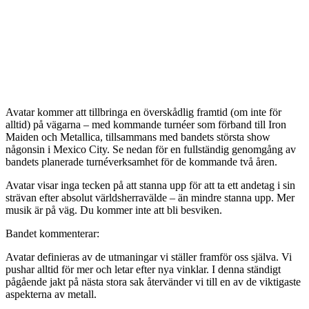
Avatar kommer att tillbringa en överskådlig framtid (om inte för
alltid) på vägarna – med kommande turnéer som förband till Iron
Maiden och Metallica, tillsammans med bandets största show
någonsin i Mexico City. Se nedan för en fullständig genomgång av
bandets planerade turnéverksamhet för de kommande två åren.
Avatar visar inga tecken på att stanna upp för att ta ett andetag i sin
strävan efter absolut världsherravälde – än mindre stanna upp. Mer
musik är på väg. Du kommer inte att bli besviken.
Bandet kommenterar:
Avatar definieras av de utmaningar vi ställer framför oss själva. Vi
pushar alltid för mer och letar efter nya vinklar. I denna ständigt
pågående jakt på nästa stora sak återvänder vi till en av de viktigaste
aspekterna av metall.