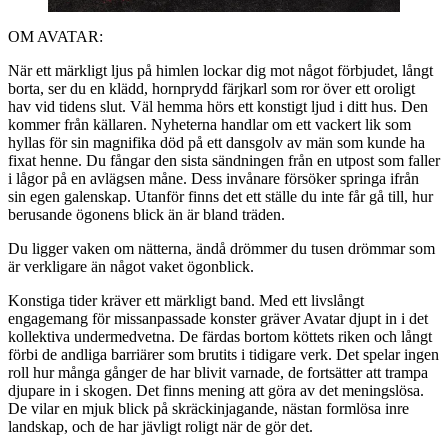
OM AVATAR:
När ett märkligt ljus på himlen lockar dig mot något förbjudet, långt
borta, ser du en klädd, hornprydd färjkarl som ror över ett oroligt
hav vid tidens slut. Väl hemma hörs ett konstigt ljud i ditt hus. Den
kommer från källaren. Nyheterna handlar om ett vackert lik som
hyllas för sin magnifika död på ett dansgolv av män som kunde ha
fixat henne. Du fångar den sista sändningen från en utpost som faller
i lågor på en avlägsen måne. Dess invånare försöker springa ifrån
sin egen galenskap. Utanför finns det ett ställe du inte får gå till, hur
berusande ögonens blick än är bland träden.
Du ligger vaken om nätterna, ändå drömmer du tusen drömmar som
är verkligare än något vaket ögonblick.
Konstiga tider kräver ett märkligt band. Med ett livslångt
engagemang för missanpassade konster gräver Avatar djupt in i det
kollektiva undermedvetna. De färdas bortom köttets riken och långt
förbi de andliga barriärer som brutits i tidigare verk. Det spelar ingen
roll hur många gånger de har blivit varnade, de fortsätter att trampa
djupare in i skogen. Det finns mening att göra av det meningslösa.
De vilar en mjuk blick på skräckinjagande, nästan formlösa inre
landskap, och de har jävligt roligt när de gör det.