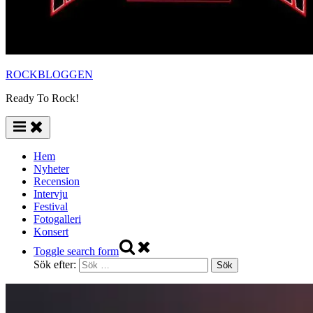
ROCKBLOGGEN
Ready To Rock!
Hem
Nyheter
Recension
Intervju
Festival
Fotogalleri
Konsert
Toggle search form
Sök efter: