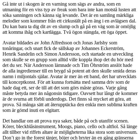
Gå inte ut i skogen är en varning som sägs av andra, som en
utmaning för en viss typ av freak som bara inte kan motstå lusten att
söka sanningen och känna sig levande. Det är en samling märkliga
melodier som kommer från ett cirkustält på en äng i en avlägsen dal.
Du kan bara ta dig dit av en slump och gå på en väg som är omöjlig
att komma ihåg och kartlägga. Två ögon stängda, ett öga öppet.
Avatar bildades av John Alfredsson och Jonas Jarlsby som
tonåringar, och snart fick de sällskap av Johannes Eckerström,
Henrik Sandelin och Simon Andersson, och startade en utveckling
som skulle se en grupp som alltid ville koppla ihop det du hör med
det du ser. När Andersson lämnade och Tim Öhrström anslöt hade
de alla ingredienser till en brygd så potent att den skulle smida deras
namn i miljontals själar. Avatar är mer än ett band, det har utvecklats
till konceptkonst. För att kunna fortsätta med samma driv som de
hade dag ett, ser de till att det som görs måste göras. Varje gång
måste betyda mer än någonsin tidigare. Oavsett hur långt de kommer
är de svurna att förbli underdogs. Det finns så mycket att göra, att
prova. Så många sätt att återupptäcka den enkla men sublima kraften
som är gömd inuti en elgitarr.
Det handlar om att prova nya saker, både på och utanför scenen.
Körer, bleckblåsinstrument, Moogs, piano, cello och altfiol. Så länge
allt tillber vid riffets altare är möjligheterna lika stora som universum.
Don’t go in the forest tänjer, böjer och bryter än en gång gränserna