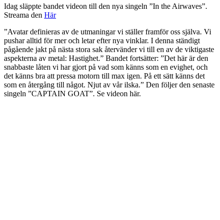
Idag släppte bandet videon till den nya singeln ”In the Airwaves”.
Streama den
Här
”Avatar definieras av de utmaningar vi ställer framför oss själva. Vi
pushar alltid för mer och letar efter nya vinklar. I denna ständigt
pågående jakt på nästa stora sak återvänder vi till en av de viktigaste
aspekterna av metal: Hastighet.” Bandet fortsätter: ”Det här är den
snabbaste låten vi har gjort på vad som känns som en evighet, och
det känns bra att pressa motorn till max igen. På ett sätt känns det
som en återgång till något. Njut av vår ilska.” Den följer den senaste
singeln ”CAPTAIN GOAT”. Se videon här.