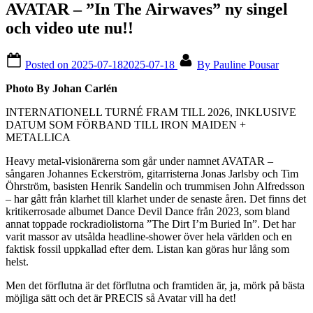
AVATAR – ”In The Airwaves” ny singel
och video ute nu!!
Posted on
2025-07-18
2025-07-18
By
Pauline Pousar
Photo By Johan Carlén
INTERNATIONELL TURNÉ FRAM TILL 2026, INKLUSIVE
DATUM SOM FÖRBAND TILL IRON MAIDEN +
METALLICA
Heavy metal-visionärerna som går under namnet AVATAR –
sångaren Johannes Eckerström, gitarristerna Jonas Jarlsby och Tim
Öhrström, basisten Henrik Sandelin och trummisen John Alfredsson
– har gått från klarhet till klarhet under de senaste åren. Det finns det
kritikerrosade albumet Dance Devil Dance från 2023, som bland
annat toppade rockradiolistorna ”The Dirt I’m Buried In”. Det har
varit massor av utsålda headline-shower över hela världen och en
faktisk fossil uppkallad efter dem. Listan kan göras hur lång som
helst.
Men det förflutna är det förflutna och framtiden är, ja, mörk på bästa
möjliga sätt och det är PRECIS så Avatar vill ha det!