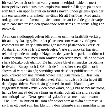
för vad Avatar är och kan vara genom att erbjuda både de mest
introspektiva och deras mest explosiva stunder. Allt görs på ett sätt
som bara kan uppnås efter en livstid i slaveri under galenskapen där
alla era samlade erfarenheter används för att återfödas. Med andra
ord, genom att omfamna upptäckt som kärnan i vad de gör, är varje
ny release lika fräsch och spännande som deras allra första gång i en
replokal.
Även om studioupplevelsen blir ett mer och mer kraftfullt verktyg
för att uttrycka sig själv, är det på scenen som Avatar verkligen
kommer till liv. Varje vittnesmål gör samma påståenden i versaler.
Avatar är en MÅSTE SE-upplevelse. Varje albumcykel har gett
rekordbrytande milstolpar. Några av de nyare har sparkat in dörren i
Latinamerika, först med Iron Maiden och sedan med utsålda shower
i hela Mexiko och utanför. De har också blivit en snackis på otaliga
festivaler i Europa och USA, där de är en säker scenstjälare och
showstjäl vart de än går, samtidigt som de sätter publikrekord efter
publikrekord för sina huvudshower. Från Australien till Brasilien.
Från Skandinavien till Medelhavet. Från nordvästra Stilla havet till
den djupa södern. Vart de än går, med sin unika blandning av
suggestiv teatralisk musik och oförskämd, oblyg bra heavy metal-tid,
har de bevisat att det bara finns en Avatar och att alla andra spelar
om andraplatsen. Deras genomslagskraft visas med listettor som
”The Dirt I’m Buried In” som når höjder som är svåra att föreställa
sig från ett band som har klivit in i den galnaste eran i musikhistorien