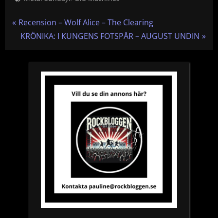
Inläggsnavigering
P
Recension – Wolf Alice – The Clearing
r
N
KRÖNIKA: I KUNGENS FOTSPÅR – AUGUST UNDIN
e
e
v
x
i
t
o
P
u
o
s
s
P
t
o
:
s
t
: