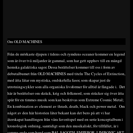
Om OLD MACHINES
Från de mörkaste djupen i tidens och rymdens oceaner kommer en legend
som är över två miljarder år gammal, som har gett upphov till en mängd
hemska galaktiska sagor. Dessa berättelser kommer till oss i form av
debutalbumet från OLD MACHINES med titeln The Cycles of Extinction,
med åtta låtar om mystiska, ondskefulla fasor, som skapar just de
utrotningscykler som alla organiska livsformer för alltid är fångade i. Det
här är berättelser om skräck, krig och folkmord, som sträcker sig över åtta
spår för en timmes musik som kan beskrivas som Extreme Cosmic Metal;
En kombination av element av thrash, death, black och power metal. Om
något av den här historien låter bekant kan det bero på att vi har
återskapat handlingen från våra favoritspel med en serie konceptalbum i
kronologisk ordning, samtidigt som den musikaliskt, för tillfället, är i
samma anda som band som BAL SAGOTH, EMPEROR, LIMBONIC ART,