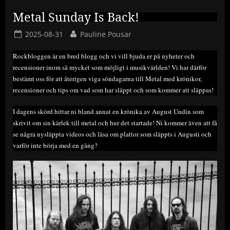
Metal Sunday Is Back!
Posted
By
2025-08-31
Pauline Pousar
on
Rockbloggen är en bred blogg och vi vill bjuda er på nyheter och
recensioner inom så mycket som möjligt i musikvärlden! Vi har därför
bestämt oss för att återigen viga söndagarna till Metal med krönikor,
recensioner och tips om vad som har släppt och som kommer att släppas!
I dagens skörd hittar ni bland annat en krönika av August Undin som
skrivit om sin kärlek till metal och hur det startade! Ni kommer även att få
se några nysläppta videos och läsa om plattor som släppts i Augusti och
varför inte börja med en gång?