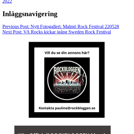
2022
Inläggsnavigering
Previous Post:
Nytt Fotogalleri: Malmö Rock Festival 220528
Next Post:
VA Rocks kickar igång Sweden Rock Festival