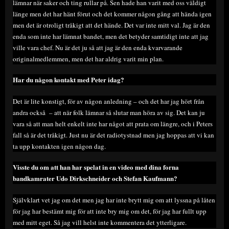
lämnar när saker och ting rullar på. Sen hade han varit med oss väldigt
länge men det har hänt förut och det kommer någon gång att hända igen
men det är otroligt tråkigt att det hände. Det var inte mitt val. Jag är den
enda som inte har lämnat bandet, men det betyder samtidigt inte att jag
ville vara chef. Nu är det ju så att jag är den enda kvarvarande
originalmedlemmen, men det har aldrig varit min plan.
Har du någon kontakt med Peter idag?
Det är lite konstigt, för av någon anledning – och det har jag hört från
andra också – att när folk lämnar så slutar man höra av sig. Det kan ju
vara så att man helt enkelt inte har något att prata om längre, och i Peters
fall så är det tråkigt. Just nu är det radiotystnad men jag hoppas att vi kan
ta upp kontakten igen någon dag.
Visste du om att han har spelat in en video med dina forna
bandkamrater Udo Dirkschneider och Stefan Kaufmann?
Självklart vet jag om det men jag har inte brytt mig om att lyssna på låten
för jag har bestämt mig för att inte bry mig om det, för jag har fullt upp
med mitt eget. Så jag vill helst inte kommentera det ytterligare.