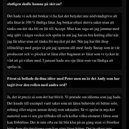
slutligen skulle hamna på skivan?
Det hade vi och det brukar vi ha fast det betyder inte nödvändigtvis att
alla låtar är 100 % färdiga låtar. Jag brukar oftast skriva saker utan att
tänka om det ska bli en låt till Accept. Man kan säga att jag jammar med
mig själv i några veckor och spelar in när jag har en bra feeling eller när
jag får idéer utan att tänka för mycket på det. När jag har fått ihop
tillräckligt med grejer så går jag igenom allt med Andy Sneap som är vår
producent och vi plockar ut låtar eller fragment av låtar som vi tycker är
värt att gå vidare med. I januari hade sex-sju låtar som var färdiga att
spelas in.
Förut så bollade du dina idéer med Peter men nu är det Andy som har
tagit över den rollen med andra ord?
Ja, det är precis så som det har blivit. Vi pratade om idéerna som jag hade.
Det kunde till exempel varit saker som att låten behövde ett bättre solo,
refräng eller någon annan detalj som saknades. Så vi spelar in mycket
material som vi sen går tillbaka till och kollar vilka element i låten som
kan förbättras. Det är inte ofta en låt blir klar på en gång utan vi försöker
hitta dom där detaljerna som kan göra låten bättre. Det är oftast inte