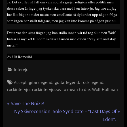
Ja. Det skulle i så fall om vara sociala grejer, religion eller politik men
dessa saker är inget jag tycker ska vara med i en intervju. Jag tror att jag
har fått frågor om det mesta men emellanåt så dyker det upp någon fråga
som ingen har ställt tidigare, men jag kan inte komma på någon just nu.
Detta var den sista frågan jag kan ställa innan vår tid tog slut men Wolf
hälsar så mycket till dom svenska fansen med orden ”Stay safe and stay
metal”!
Av Ulf Romedhl
Intervju
Tags:
,
,
,
,
Accept
gitarrlegend
guitarlegend
rock legend
,
,
,
rockintervju
rockintervju.se
to mean to die
Wolf Hoffman
Inläggsnavigering
P
Save The Noize!
r
N
Ny Skivrecension: Sole Syndicate – ”Last Days Of
e
e
Eden”.
v
x