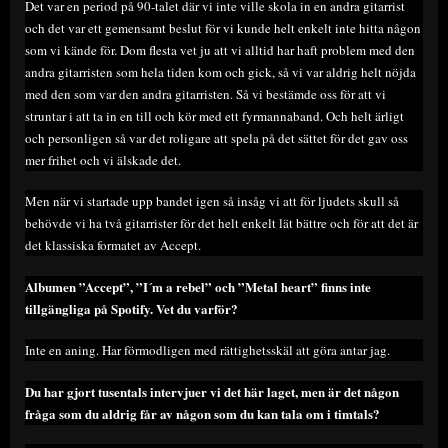
Det var en period på 90-talet där vi inte ville skola in en andra gitarrist
och det var ett gemensamt beslut för vi kunde helt enkelt inte hitta någon
som vi kände för. Dom flesta vet ju att vi alltid har haft problem med den
andra gitarristen som hela tiden kom och gick, så vi var aldrig helt nöjda
med den som var den andra gitarristen. Så vi bestämde oss för att vi
struntar i att ta in en till och kör med ett fyrmannaband. Och helt ärligt
och personligen så var det roligare att spela på det sättet för det gav oss
mer frihet och vi älskade det.
Men när vi startade upp bandet igen så insåg vi att för ljudets skull så
behövde vi ha två gitarrister för det helt enkelt lät bättre och för att det är
det klassiska formatet av Accept.
Albumen ”Accept”, ”I´m a rebel” och ”Metal heart” finns inte
tillgängliga på Spotify. Vet du varför?
Inte en aning. Har förmodligen med rättighetsskäl att göra antar jag.
Du har gjort tusentals intervjuer vi det här laget, men är det någon
fråga som du aldrig får av någon som du kan tala om i timtals?