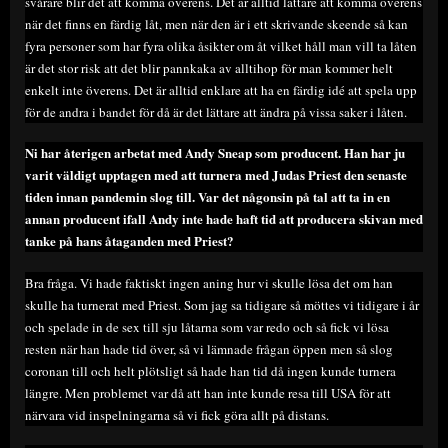
svårare blir det att komma överens. Det är alltid lättare att komma överens
när det finns en färdig låt, men när den är i ett skrivande skeende så kan
fyra personer som har fyra olika åsikter om åt vilket håll man vill ta låten
är det stor risk att det blir pannkaka av alltihop för man kommer helt
enkelt inte överens. Det är alltid enklare att ha en färdig idé att spela upp
för de andra i bandet för då är det lättare att ändra på vissa saker i låten.
Ni har återigen arbetat med Andy Sneap som producent. Han har ju
varit väldigt upptagen med att turnera med Judas Priest den senaste
tiden innan pandemin slog till. Var det någonsin på tal att ta in en
annan producent ifall Andy inte hade haft tid att producera skivan med
tanke på hans åtaganden med Priest?
Bra fråga. Vi hade faktiskt ingen aning hur vi skulle lösa det om han
skulle ha turnerat med Priest. Som jag sa tidigare så möttes vi tidigare i år
och spelade in de sex till sju låtarna som var redo och så fick vi lösa
resten när han hade tid över, så vi lämnade frågan öppen men så slog
coronan till och helt plötsligt så hade han tid då ingen kunde turnera
längre. Men problemet var då att han inte kunde resa till USA för att
närvara vid inspelningarna så vi fick göra allt på distans.