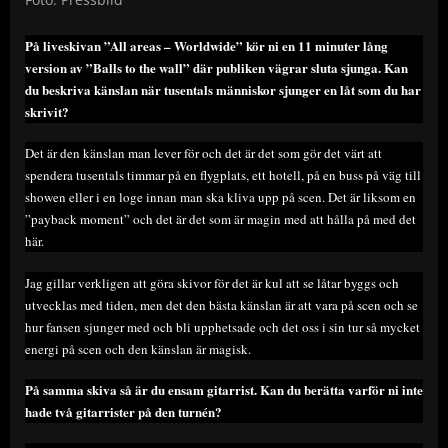
På liveskivan ”All areas – Worldwide” kör ni en 11 minuter lång
version av ”Balls to the wall” där publiken vägrar sluta sjunga. Kan
du beskriva känslan när tusentals människor sjunger en låt som du har
skrivit?
Det är den känslan man lever för och det är det som gör det värt att
spendera tusentals timmar på en flygplats, ett hotell, på en buss på väg till
showen eller i en loge innan man ska kliva upp på scen. Det är liksom en
”payback moment” och det är det som är magin med att hålla på med det
här.
Jag gillar verkligen att göra skivor för det är kul att se låtar byggs och
utvecklas med tiden, men det den bästa känslan är att vara på scen och se
hur fansen sjunger med och bli upphetsade och det oss i sin tur så mycket
energi på scen och den känslan är magisk.
På samma skiva så är du ensam gitarrist. Kan du berätta varför ni inte
hade två gitarrister på den turnén?