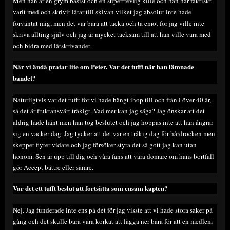
Men han är en grym basist och en supertrevlig kille och han har faktiskt
varit med och skrivit låtar till skivan vilket jag absolut inte hade
förväntat mig, men det var bara att tacka och ta emot för jag ville inte
skriva allting själv och jag är mycket tacksam till att han ville vara med
och bidra med låtskrivandet.
När vi ändå pratar lite om Peter. Var det tufft när han lämnade
bandet?
Naturligtvis var det tufft för vi hade hängt ihop till och från i över 40 år,
så det är fruktansvärt tråkigt. Vad mer kan jag säga? Jag önskar att det
aldrig hade hänt men han tog beslutet och jag hoppas inte att han ångrar
sig en vacker dag. Jag tycker att det var en tråkig dag för hårdrocken men
skeppet flyter vidare och jag försöker styra det så gott jag kan utan
honom. Sen är upp till dig och våra fans att vara domare om hans bortfall
gör Accept bättre eller sämre.
Var det ett tufft beslut att fortsätta som ensam kapten?
Nej. Jag funderade inte ens på det för jag visste att vi hade stora saker på
gång och det skulle bara vara korkat att lägga ner bara för att en medlem