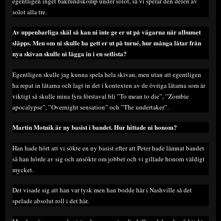
egentligen inget bakrundskomp under solot, så vi spelar den delen av
solot alla tre.
Av uppenbarliga skäl så kan ni inte ge er ut på vägarna när albumet
släpps. Men om ni skulle ha gett er ut på turné, hur många låtar från
nya skivan skulle ni lägga in i en setlista?
Egentligen skulle jag kunna spela hela skivan, men utan att egentligen
ha repat in låtarna och lagt in det i kontexten av de övriga låtarna som är
viktigt så skulle mina fyra förstaval bli ”To mean to die”, ”Zombie
apocalypse”, ”Overnight sensation” och ”The undertaker”.
Martin Motnik är ny basist i bandet. Hur hittade ni honom?
Han hade hört att vi sökte en ny basist efter att Peter hade lämnat bandet
så han hörde av sig och ansökte om jobbet och vi gillade honom väldigt
mycket.
Det visade sig att han var tysk men han bodde här i Nashville så det
spelade absolut roll i det här.