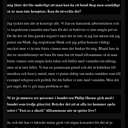
mig låter det lite underligt att man kan ha ett band ihop men samtidigt
så är man inte kompisar. Kan du utveckla det?
Jag tycker inte det är konstigt alls. Vi har en fantastisk arbetsrelation och
vi respekterar varandra men bara för det så behöver vi inte umgås privat.
Du får det att låta ganska negativt men det är inte så jag har menat när jag
pratat om Mark. Jag respekterar Mark och jag gillar honom väldigt
mycket men vi är inte bästa vänner men det funkar för mig. Bland fans är
det en stenåldersmyt att bara för man har ett band tillsammans så är man
bästa vänner som umgås hela tiden och håller med varandra om allting,
men så är inte fallet. Vi har en gemensam grund och det är kärleken till
musiken och heavy metal, men vi pratar aldrig om andra områden som till
exempel religion och politik för där håller vi inte med varandra. Men det
gör inget, för vi gör inga problem av det.
Ni är ju numera sex personer i bandet sen Philip Shouse gick med i
bandet som tredje gitarrist. Betyder det att ni alla tre kommer spela
solot i ”Fast as a shark” tillsammans när ni spelar live?
Ja, och det har vi faktiskt redan gjort vid några konserter för det är ju