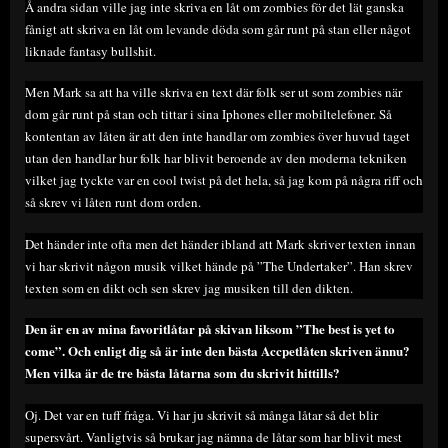
Å andra sidan ville jag inte skriva en låt om zombies för det lät ganska
fånigt att skriva en låt om levande döda som går runt på stan eller något
liknade fantasy bullshit.
Men Mark sa att ha ville skriva en text där folk ser ut som zombies när
dom går runt på stan och tittar i sina Iphones eller mobiltelefoner. Så
kontentan av låten är att den inte handlar om zombies över huvud taget
utan den handlar hur folk har blivit beroende av den moderna tekniken
vilket jag tyckte var en cool twist på det hela, så jag kom på några riff och
så skrev vi låten runt dom orden.
Det händer inte ofta men det händer ibland att Mark skriver texten innan
vi har skrivit någon musik vilket hände på ”The Undertaker”. Han skrev
texten som en dikt och sen skrev jag musiken till den dikten.
Den är en av mina favoritlåtar på skivan liksom ”The best is yet to
come”. Och enligt dig så är inte den bästa Accpetlåten skriven ännu?
Men vilka är de tre bästa låtarna som du skrivit hittills?
Oj. Det var en tuff fråga. Vi har ju skrivit så många låtar så det blir
supersvårt. Vanligtvis så brukar jag nämna de låtar som har blivit mest