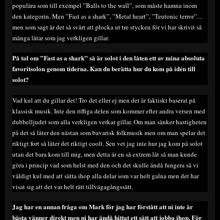
populära som till exempel ”Balls to the wall”, som måste hamna inom
den kategorin. Men ”Fast as a shark”, ”Metal heart”, ”Teutonic terror”…
men som sagt är det så svårt att plocka ut tre stycken för vi har skrivit så
många låtar som jag verkligen gillar.
På tal om ”Fast as a shark” så är solot i den låten ett av mina absoluta
favoritsolon genom tiderna. Kan du berätta hur du kom på idén till
solot?
Vad kul att du gillar det! Tro det eller ej men det är faktiskt baserat på
klassisk musik. Inte den riffiga delen som kommer efter andra versen med
dubbelljudet som alla verkligen verkar gillar. Om man sänker hastigheten
på det så låter den nästan som bavarisk folkmusik men om man spelar det
riktigt fort så låter det riktigt coolt. Sen vet jag inte hur jag kom på solot
utan det bara kom till mig, men detta är en så extrem låt så man kunde
göra i princip vad som helst med den och det skulle ändå fungera så vi
väldigt kul med att sätta ihop alla delar som var helt galna men det har
visat sig att det var helt rätt tillvägagångssätt.
Jag har en annan fråga om Mark för jag har förstått att ni inte är
bästa vänner direkt men ni har ändå hittat ett sätt att jobba ihop. För