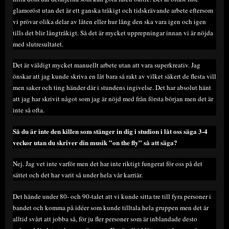
glamoröst utan det är ett ganska tråkigt och tidskrävande arbete eftersom
vi prövar olika delar av låten eller hur lång den ska vara igen och igen
tills det blir långtråkigt. Så det är mycket upprepningar innan vi är nöjda
med slutresultatet.
Det är väldigt mycket manuellt arbete utan att vara superkreativ. Jag
önskar att jag kunde skriva en låt bara så rakt av vilket säkert de flesta vill
men saker och ting händer där i stundens ingivelse. Det har absolut hänt
att jag har skrivit något som jag är nöjd med från första början men det är
inte så ofta.
Så du är inte den killen som stänger in dig i studion i låt oss säga 3-4
veckor utan du skriver din musik ”on the fly” så att säga?
Nej. Jag vet inte varför men det har inte riktigt fungerat för oss på det
sättet och det har varit så under hela vår karriär.
Det hände under 80- och 90-talet att vi kunde sitta tre till fyra personer i
bandet och komma på idéer som kunde tilltala hela gruppen men det är
alltid svårt att jobba så, för ju fler personer som är inblandade desto