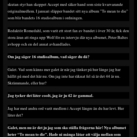
skutan styr han skeppet Accept med säker hand som siste kvarvarande
originalmedlem. I januari släpper bandet sitt nya album ”To mean to die”
som blir bandets 16 studioalbum i ordningen.
Redaktör Romedahl, som varit ett stort fan av bandet i över 30 år, fick den
stora äran att ringa upp Wolf för en intervju där nya albumet, Peter Baltes
avhopp och en del annat avhandlades.
Om jag säger 16 studioalbum, vad säger du då?
Galet. Vad som känns mer galet är när jag tänker på hur länge jag har
hållit på med det här nu. Om jag inte har räknat fel så är det 44 år nu.
Skrämmande, eller hur?
Jag tycker det låter coolt, jag är ju 42 år gammal.
Jag har med andra ord varit medlem i Accept längre än du har levt. Hur
låter det?
Galet, men nu är det ju jag som ska ställa frågorna här!
Nya albumet
heter “To mean to die”. Hade ni många låtar att välja mellan som