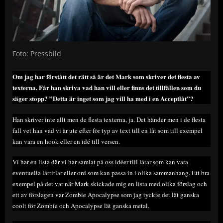
Foto: Pressbild
Om jag har förstått det rätt så är det Mark som skriver det flesta av
texterna. Får han skriva vad han vill eller finns det tillfällen som du
säger stopp? ”Detta är inget som jag vill ha med i en Acceptlåt”?
Han skriver inte allt men de flesta texterna, ja. Det händer men i de flesta
fall vet han vad vi är ute efter för typ av text till en låt som till exempel
kan vara en hook eller en idé till versen.
Vi har en lista där vi har samlat på oss idéer till låtar som kan vara
eventuella låttitlar eller ord som kan passa in i olika sammanhang. Ett bra
exempel på det var när Mark skickade mig en lista med olika förslag och
ett av förslagen var Zombie Apocalypse som jag tyckte det lät ganska
coolt för Zombie och Apocalypse lät ganska metal.