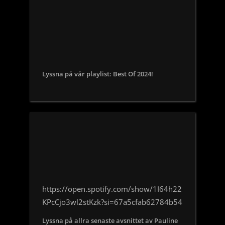
Lyssna på vår playlist: Best Of 2024!
https://open.spotify.com/show/1I64h22
KPcCjo3wl2stKzk?si=67a5cfab62784b54
Lyssna på allra senaste avsnittet av Pauline