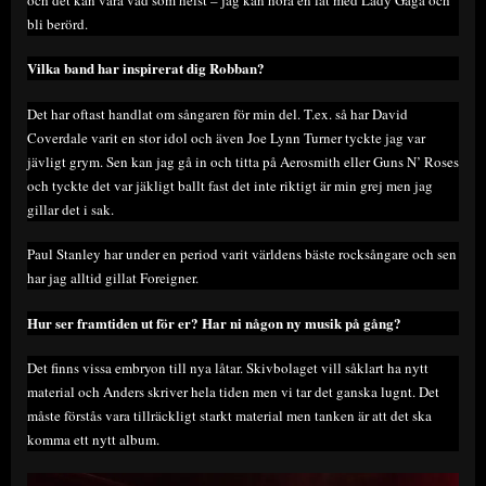
bli berörd.
Vilka band har inspirerat dig Robban?
Det har oftast handlat om sångaren för min del. T.ex. så har David
Coverdale varit en stor idol och även Joe Lynn Turner tyckte jag var
jävligt grym. Sen kan jag gå in och titta på Aerosmith eller Guns N’ Roses
och tyckte det var jäkligt ballt fast det inte riktigt är min grej men jag
gillar det i sak.
Paul Stanley har under en period varit världens bäste rocksångare och sen
har jag alltid gillat Foreigner.
Hur ser framtiden ut för er? Har ni någon ny musik på gång?
Det finns vissa embryon till nya låtar. Skivbolaget vill såklart ha nytt
material och Anders skriver hela tiden men vi tar det ganska lugnt. Det
måste förstås vara tillräckligt starkt material men tanken är att det ska
komma ett nytt album.