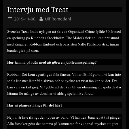
Intervju med Treat
Posted
By
2019-11-06
Ulf Romedahl
on
Svenska Treat firade nyligen att skivan Organized Crime fyllde 30 år med
en spelning på Klubben i Stockholm. The Maloik fick en liten pratstund
med sångaren Robban Ernlund och bassisten Nalle Påhlsson strax innan
bandet gick på scen.
Hur kom ni på idén med att göra en jubileumsspelning?
Robban: Det kom egentligen från fansen. Vi har fått frågor om vi kan inte
spela lite mer låtar från skivan och vi tyckte att visst fan kan vi det. Det
kan vara en kul grej. Vi tyckte att det kan bli en utmaning att spela de där
låtarna för många av dom har vi aldrig spelat live förut.
Har ni planerat länge för det här?
Nej, vi är inte riktigt den typen av band. Vi har t.ex. bara repat två gånger.
Alla försöker göra det hemma på kammaren för vi har så mycket att göra.