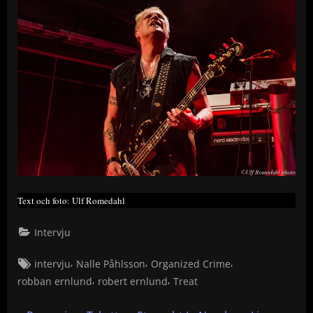
Text och foto: Ulf Romedahl
Intervju
Tags:
,
,
,
intervju
Nalle Påhlsson
Organized Crime
,
,
robban ernlund
robert ernlund
Treat
Inläggsnavigering