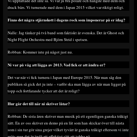
Vi uppfattade det inte så. Vi var ju bra polare och hängde med dem och
drack bärs. Vi turnerade med dem i Japan 2015 vilket var riktigt roligt.
Finns det några stjärnskott i dagens rock som imponerar på er idag?
Nalle: Jag tänker på två band som faktiskt är svenska. Det är Ghost och
Night Flight Orchestra med Björn Strid i spetsen.
Robban: Kommer inte på något just nu.
Ni var på väg att lägga av 2013. Vad fick er att ändra er?
Det var när vi fick turnera i Japan med Europe 2015. När man såg den
publiken så gick det ju inte – varför ska man lägga av när man ligger på
topp och fortfarande tycker att det är roligt?
Hur går det till när ni skriver låtar?
Robban: De sista åren skriver man musik på ett egentligen ganska tråkigt
sätt. En av oss skriver en demo på en låt som han skickar över till nästa
som i sin tur gör sina grejer vilket tyvärr är ganska tråkigt eftersom vi inte
möts men det är ändå ett effektivt sätt att jobba på.