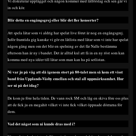
Vi diskuterar upplägget och någon kommer med låtförslag och sen går vi
in och kör.
Blir detta en engångsgrej eller blir det fler konserter?
Att spela låtar som vi aldrig har spelat live förut är nog en engångsgrej.
Inför framtida gig kanske vi gör en låtlista med låtar som vi inte har spelat
någon gång men om det blir en spelning av det får Nalle bestämma
eftersom han är ny i bandet. Det är alltid kul att få in en ny röst som kan
komma med nya idéer till låtar som man kan ha på setlistan.
Ni var ju på väg att slå igenom stort på 80-talet men så kom ett visst
band från Upplands-Väsby emellan och stal all uppmärksamhet. Hur
ser ni på det idag?
De kom ju före hela tiden. De vann rock SM och låg en skiva före oss plus
att de fick ju en megahit vilket vi inte fick vilket öppnade dörrarna för
dem.
Vad det något som ni kunde dras med i?