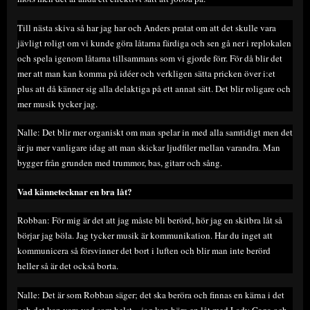
Till nästa skiva så har jag har och Anders pratat om att det skulle vara
jävligt roligt om vi kunde göra låtarna färdiga och sen gå ner i replokalen
och spela igenom låtarna tillsammans som vi gjorde förr. För då blir det
mer att man kan komma på idéer och verkligen sätta pricken över i:et
plus att då känner sig alla delaktiga på ett annat sätt. Det blir roligare och
mer musik tycker jag.
Nalle: Det blir mer organiskt om man spelar in med alla samtidigt men det
är ju mer vanligare idag att man skickar ljudfiler mellan varandra. Man
bygger från grunden med trummor, bas, gitarr och sång.
Vad kännetecknar en bra låt?
Robban: För mig är det att jag måste bli berörd, hör jag en skitbra låt så
börjar jag böla. Jag tycker musik är kommunikation. Har du inget att
kommunicera så försvinner det bort i luften och blir man inte berörd
heller så är det också borta.
Nalle: Det är som Robban säger; det ska beröra och finnas en kärna i det
och det kan vara vad som helst – jag kan höra en låt med Lady Gaga och