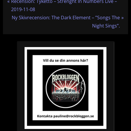
P
Recension: Tyketto – Strenght In Numbers Live –
r
2019-11-08
e
N
Ny Skivrecension: The Dark Element – ”Songs The
v
e
Night Sings”.
i
x
o
t
u
P
s
o
P
s
o
t
s
:
t
: