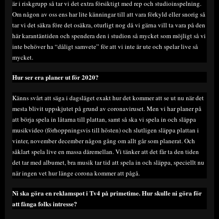
är i riskgrupp så tar vi det extra försiktigt med rep och studioinspelning.
Om någon av oss ens har lite känningar till att vara förkyld eller snorig så
tar vi det säkra före det osäkra, oturligt nog då vi gärna vill ta vara på den
här karantäntiden och spendera den i studion så mycket som möjligt så vi
inte behöver ha “dåligt samvete” för att vi inte är ute och spelar live så
mycket.
Hur ser era planer ut för 2020?
Känns svårt att säga i dagsläget exakt hur det kommer att se ut nu när det
mesta blivit uppskjutet på grund av coronaviruset. Men vi har planer på
att börja spela in låtarna till plattan, samt så ska vi spela in och släppa
musikvideo (förhoppningsvis till hösten) och slutligen släppa plattan i
vinter, november december någon gång om allt går som planerat. Och
såklart spela live en massa däremellan. Vi tänker att det får ta den tiden
det tar med albumet, bra musik tar tid att spela in och släppa, speciellt nu
när ingen vet hur länge corona kommer att pågå.
Ni ska göra en reklamspot i Tv4 på primetime. Hur skulle ni göra för
att fånga folks intresse?