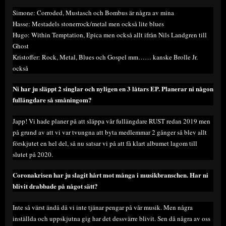
Simone: Corroded, Mustasch och Bombus är några av mina
Hasse: Mestadels stonerrock/metal men också lite blues
Hugo: Within Temptation, Epica men också allt ifrån Nils Landgren till
Ghost
Kristoffer: Rock, Metal, Blues och Gospel mm…… kanske Brolle Jr.
också
Ni har ju släppt 2 singlar och nyligen en 3 låtars EP. Planerar ni någon
fullängdare så småningom?
Japp! Vi hade planer på att släppa vår fullängdare RUST redan 2019 men
på grund av att vi var tvungna att byta medlemmar 2 gånger så blev allt
förskjutet en hel del, så nu satsar vi på att få klart albumet lagom till
slutet på 2020.
Coronakrisen har ju slagit hårt mot många i musikbranschen. Har ni
blivit drabbade på något sätt?
Inte så värst ändå då vi inte tjänar pengar på vår musik. Men några
inställda och uppskjutna gig har det dessvärre blivit. Sen då några av oss