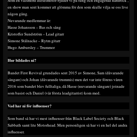
Som en välsmord dieselmotor bjuder vi på tung och engagerad hårdrock ,
en show man sent kommer att glömma för den som skulle vilja se oss live
någon gång.
Nuvarande medlemmar är:
Hasse Johansson – Bas och sång
Kristoffer Sundström – Lead gitarr
Simone Stålnacke – Rytm gitarr
Hugo Ambursley – Trummor
Hur bildades ni?
Bandet First Revival grundades sent 2015 av Simone, Sam (dåvarande
sångare) och Johan (dåvarande trummis) men det var inte förens våren
2016 som bandet blev fulltaliga, då Hasse (nuvarande sångare) joinade
som basist och Daniel (vår första leadgitarrist) kom med.
Vad har ni för influenser?
Som band så har vi mest influenser från Black Label Society och Black
Sabbath samt lite Motorhead. Men personligen så har vi en hel del andra
influenser.