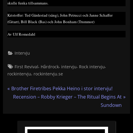
skulle funka tillsammans.
Kristoffer: Ted Gärdestad (sång), John Petrucci och Janne Schaffer
(Gitarr), Bill Black (Bas) och John Bonham (Trummor)
Av Ulf Romedahl
Intervju
Tags:
,
,
,
,
First Revival
Hårdrock
intervju
Rock intervju
,
rockintervju
rockintervju.se
Inläggsnavigering
P
Brother Firetribes Pekka Heino i stor intervju!
r
N
Recension – Robby Krieger – The Ritual Begins At
e
e
Sundown
v
x
i
t
o
P