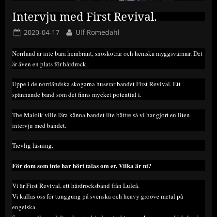
Intervju med First Revival.
Posted
By
2020-04-17
Ulf Romedahl
on
Norrland är inte bara hembränt, snöskotrar och hemska myggsvärmar. Det
är även en plats för hårdrock.
Uppe i de norrländska skogarna huserar bandet First Revival. Ett
spännande band som det finns mycket potential i.
The Maloik ville lära känna bandet lite bättre så vi har gjort en liten
intervju med bandet.
Trevlig läsning.
För dom som inte har hört talas om er. Vilka är ni?
Vi är First Revival, ett hårdrocksband från Luleå.
Vi kallas oss för tunggung på svenska och heavy groove metal på
engelska.