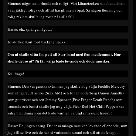
Simone: något annorlunda och roligt! Vårt kännetecken som band är att
vi är jäkligt roliga och alltid har glimten i ögat. Så någon flummig och
rolig reklam skulle jag rösta på i alla fall.
Hasse: eh.. spränga något..?
Kristoffer: Kört med backing tracks
Om ni skulle sätta ihop ett all Star band med fem medlemmar. Hur
skulle det se ut? Ni får välja både levande och döda musiker.
Kul fråga!
Simone: Den var ganska svår, men jag skulle nog välja Freddie Mercury
som sångare, DJ ashba (Sixx AM) och Johan Söderberg (Amon Amarth)
som gitarrister och sen Jeremy Spencer (Five Finger Death Punch) som
trummis och basist skulle jag nog välja Flea (Red Hot Chili Peppers) en
salig blandning men det hade varit en väldigt intressant lineup!
Hasse: Eh, ingen aning. Det är så många musiker, levande eller döda, som
jag vill se live och de har så varierande sound och stil att de knappt