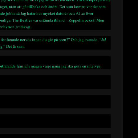
aget, utan att gå tillbaka och ändra. Det som kom ut var det som
borde jobba så.Jag hatar hur mycket datorer och AI tar över
lkomliga. The Beatles var ostämda ibland – Zeppelin också! Men
rfektion är tråkigt.
 fortfarande nervös innan du går på scen?” Och jag svarade: “Ja!
g.” Det är sant.
rtfarande fjärilar i magen varje gång jag ska göra en intervju.