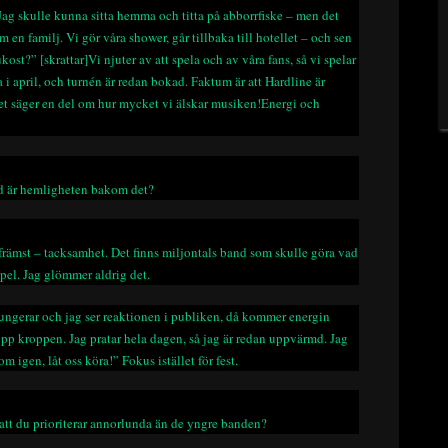
. Jag skulle kunna sitta hemma och titta på abborrfiske – men det
 en familj. Vi gör våra shower, går tillbaka till hotellet – och sen
kost?” [skrattar]Vi njuter av att spela och av våra fans, så vi spelar
 i april, och turnén är redan bokad. Faktum är att Hardline är
t säger en del om hur mycket vi älskar musiken!Energi och
 Vad är hemligheten bakom det?
h främst – tacksamhet. Det finns miljontals band som skulle göra vad
pel. Jag glömmer aldrig det.
fungerar och jag ser reaktionen i publiken, då kommer energin
upp kroppen. Jag pratar hela dagen, så jag är redan uppvärmd. Jag
 igen, låt oss köra!” Fokus istället för fest.
å att du prioriterar annorlunda än de yngre banden?