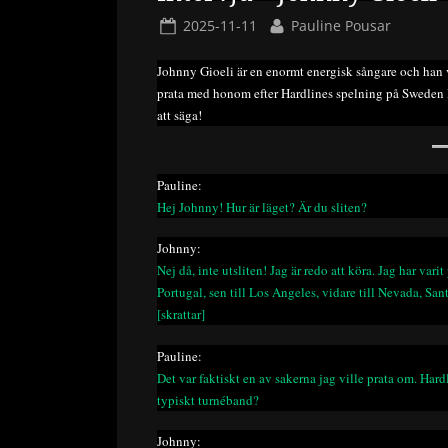
Posted
By
2025-11-11
Pauline Pousar
on
Johnny Gioeli är en enormt energisk sångare och han ve
prata med honom efter Hardlines spelning på Sweden Ro
att säga!
Pauline:
Hej Johnny! Hur är läget? Är du sliten?
Johnny:
Nej då, inte utsliten! Jag är redo att köra. Jag har varit
Portugal, sen till Los Angeles, vidare till Nevada, Sa
[skrattar]
Pauline:
Det var faktiskt en av sakerna jag ville prata om. Hard
typiskt turnéband?
Johnny: