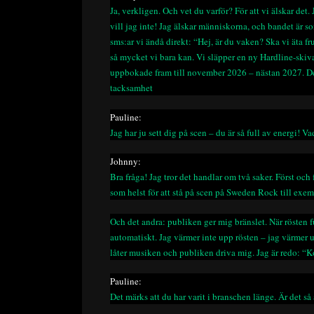
Ja, verkligen. Och vet du varför? För att vi älskar det
vill jag inte! Jag älskar människorna, och bandet är som
sms:ar vi ändå direkt: “Hej, är du vaken? Ska vi äta fru
så mycket vi bara kan. Vi släpper en ny Hardline-skiva
uppbokade fram till november 2026 – nästan 2027. De
tacksamhet
Pauline:
Jag har ju sett dig på scen – du är så full av energi!
Johnny:
Bra fråga! Jag tror det handlar om två saker. Först oc
som helst för att stå på scen på Sweden Rock till exem
Och det andra: publiken ger mig bränslet. När rösten 
automatiskt. Jag värmer inte upp rösten – jag värmer 
låter musiken och publiken driva mig. Jag är redo: “Kom
Pauline:
Det märks att du har varit i branschen länge. Är det s