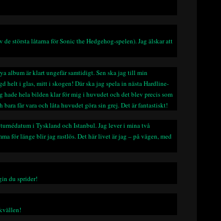
v de största låtarna för Sonic the Hedgehog-spelen). Jag älskar att
ya album är klart ungefär samtidigt. Sen ska jag till min
 helt i glas, mitt i skogen! Där ska jag spela in nästa Hardline-
g hade hela bilden klar för mig i huvudet och det blev precis som
 bara får vara och låta huvudet göra sin grej. Det är fantastiskt!
 turnédatum i Tyskland och Istanbul. Jag lever i mina två
ma för länge blir jag rastlös. Det här livet är jag – på vägen, med
gin du sprider!
kvällen!