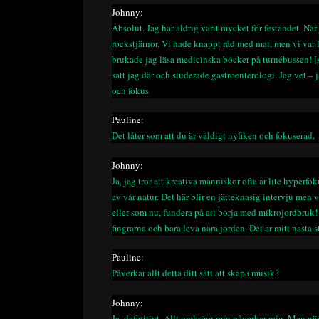
Johnny:
Absolut. Jag har aldrig varit mycket för festandet. När j
rockstjärnor. Vi hade knappt råd med mat, men vi var 
brukade jag läsa medicinska böcker på turnébussen! [sk
satt jag där och studerade gastroenterologi. Jag vet – 
och fokus
Pauline:
Det låter som att du är väldigt nyfiken och fokuserad.
Johnny:
Ja, jag tror att kreativa människor ofta är lite hyperf
av vår natur. Det här blir en jätteknasig intervju men 
eller som nu, fundera på att börja med mikrojordbruk!
fingrarna och bara leva nära jorden. Det är mitt nästa s
Pauline:
Påverkar allt detta ditt sätt att skapa musik?
Johnny:
Ja, definitivt. Allt omkring mig påverkar mig. Men när 