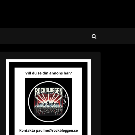
Toggle
search
form