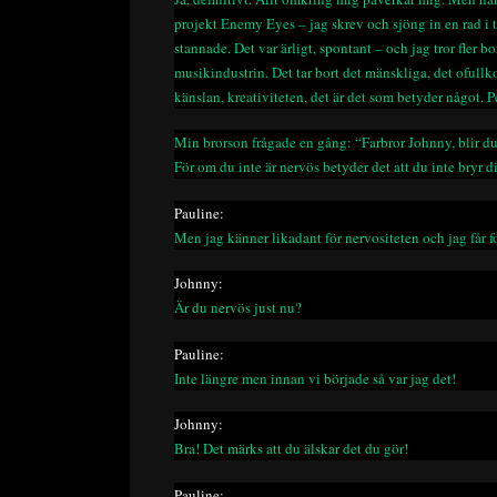
projekt Enemy Eyes – jag skrev och sjöng in en rad i t
stannade. Det var ärligt, spontant – och jag tror fler 
musikindustrin. Det tar bort det mänskliga, det oful
känslan, kreativiteten, det är det som betyder något. Pe
Min brorson frågade en gång: “Farbror Johnny, blir du
För om du inte är nervös betyder det att du inte bryr di
Pauline:
Men jag känner likadant för nervositeten och jag får fo
Johnny:
Är du nervös just nu?
Pauline:
Inte längre men innan vi började så var jag det!
Johnny:
Bra! Det märks att du älskar det du gör!
Pauline: