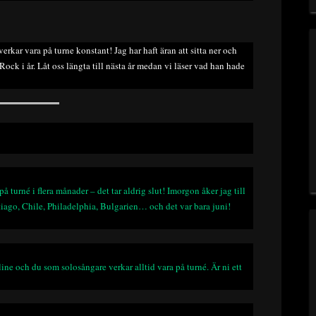
rkar vara på turne konstant! Jag har haft äran att sitta ner och
ck i år. Låt oss längta till nästa år medan vi läser vad han hade
 på turné i flera månader – det tar aldrig slut! Imorgon åker jag till
ntiago, Chile, Philadelphia, Bulgarien… och det var bara juni!
line och du som solosångare verkar alltid vara på turné. Är ni ett