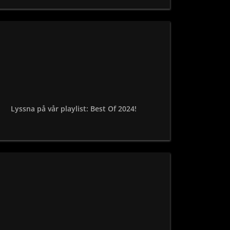
Lyssna på vår playlist: Best Of 2024!