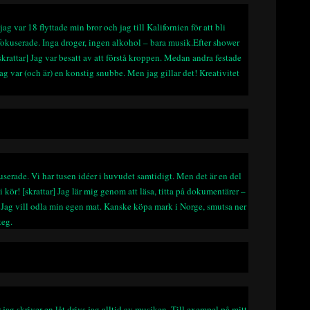
ag var 18 flyttade min bror och jag till Kalifornien för att bli
fokuserade. Inga droger, ingen alkohol – bara musik.Efter shower
rattar] Jag var besatt av att förstå kroppen. Medan andra festade
jag var (och är) en konstig snubbe. Men jag gillar det! Kreativitet
okuserade. Vi har tusen idéer i huvudet samtidigt. Men det är en del
vi kör!
[skrattar]
Jag lär mig genom att läsa, titta på dokumentärer –
 Jag vill odla min egen mat. Kanske köpa mark i Norge, smutsa ner
teg.
jag skriver en låt drivs jag alltid av musiken. Till exempel på mitt