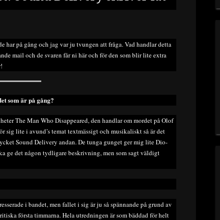
e har på gång och jag var ju tvungen att fråga. Vad handlar detta
de mail och de svaren får ni här och för den som blir lite extra
!
 det som är på gång?
som heter The Man Who Disappeared, den handlar om mordet på Olof
r sig lite i avund’s temat textmässigt och musikaliskt så är det
 mycket Sound Delivery andan. De tunga gunget ger mig lite Dio-
ka ge det någon tydligare beskrivning, men som sagt väldigt
serade i bandet, men fallet i sig är ju så spännande på grund av
ritiska första timmarna. Hela utredningen är som bäddad för helt