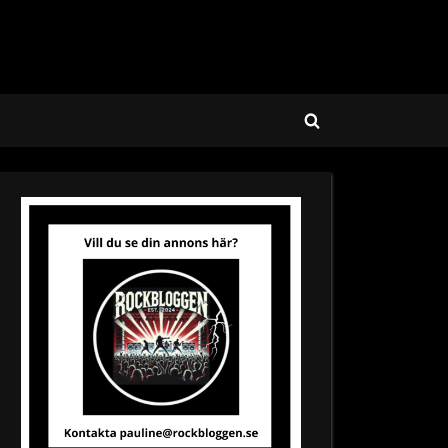
Toggle
search
form