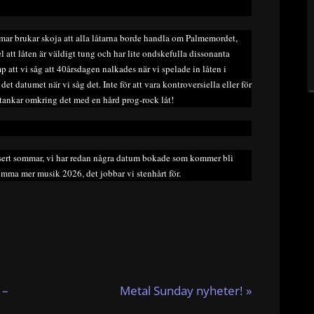
emar brukar skoja att alla låtarna borde handla om Palmemordet,
l att låten är väldigt tung och har lite ondskefulla dissonanta
mp att vi såg att 40årsdagen nalkades när vi spelade in låten i
det datumet när vi såg det. Inte för att vara kontroversiella eller för
te tankar omkring det med en hård prog-rock låt!
 konsert sommar, vi har redan några datum bokade som kommer bli
mma mer musik 2026, det jobbar vi stenhårt för.
N
 –
Metal Sunday nyheter!
e