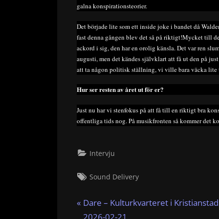
galna konspirationsteorier.
Det började lite som ett inside joke i bandet då Wald
fast denna gången blev det så på riktigt!Mycket till de
ackord i sig, den har en orolig känsla. Det var ren slu
augusti, men det kändes självklart att få ut den på just 
att ta någon politisk ställning, vi ville bara väcka li
Hur ser resten av året ut för er?
Just nu har vi stenfokus på att få till en riktigt bra
offentliga tids nog. På musikfronten så kommer det ko
Intervju
Tags:
Sound Delivery
Inläggsnavigering
P
Dare – Kulturkvarteret i Kristianstad
r
2026-02-21