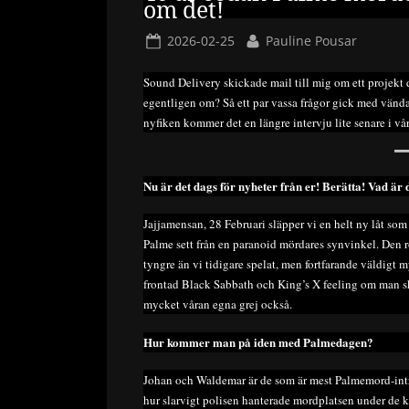
om det!
Posted
By
2026-02-25
Pauline Pousar
on
Sound Delivery skickade mail till mig om ett projekt d
egentligen om? Så ett par vassa frågor gick med vändan
nyfiken kommer det en längre intervju lite senare i vår
Nu är det dags för nyheter från er! Berätta! Vad är
Jajjamensan, 28 Februari släpper vi en helt ny låt 
Palme sett från en paranoid mördares synvinkel. Den rö
tyngre än vi tidigare spelat, men fortfarande väldigt
frontad Black Sabbath och King’s X feeling om man s
mycket våran egna grej också.
Hur kommer man på iden med Palmedagen?
Johan och Waldemar är de som är mest Palmemord-intres
hur slarvigt polisen hanterade mordplatsen under de k