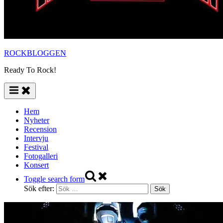
ROCKBLOGGEN
Ready To Rock!
Hem
Nyheter
Recension
Intervju
Festival
Fotogalleri
Konsert
Toggle search form
Sök efter: