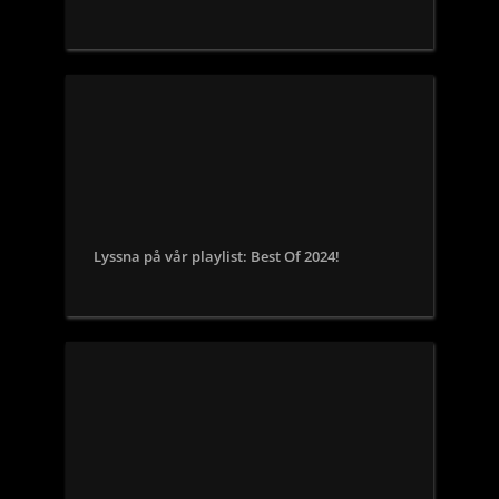
Lyssna på vår playlist: Best Of 2024!