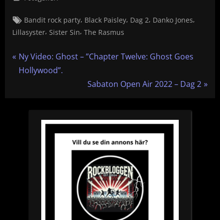
Tags:
,
,
,
,
Bandit rock party
Black Paisley
Dag 2
Danko Jones
,
,
Lillasyster
Sister Sin
The Rasmus
Inläggsnavigering
P
Ny Video: Ghost – ”Chapter Twelve: Ghost Goes
r
Hollywood”.
e
N
Sabaton Open Air 2022 – Dag 2
v
e
i
x
o
t
u
P
s
o
P
s
o
t
s
:
t