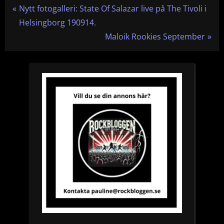
Inläggsnavigering
P
Nytt fotogalleri: State Of Salazar live på The Tivoli i
r
Helsingborg 190914.
e
N
Maloik Rookies September
v
e
i
x
o
t
u
P
s
o
P
s
o
t
s
:
t
: