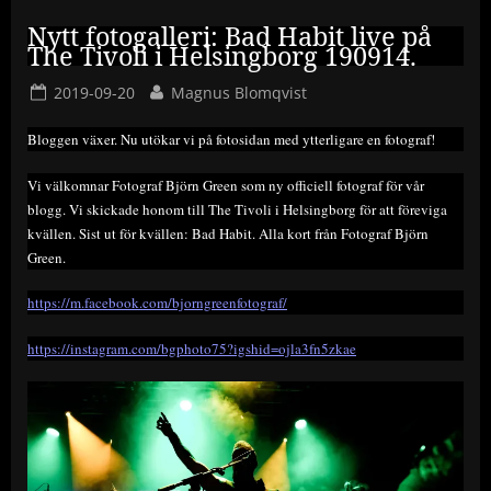
Nytt fotogalleri: Bad Habit live på
The Tivoli i Helsingborg 190914.
Posted
By
2019-09-20
Magnus Blomqvist
on
Bloggen växer. Nu utökar vi på fotosidan med ytterligare en fotograf!
Vi välkomnar Fotograf Björn Green som ny officiell fotograf för vår
blogg. Vi skickade honom till The Tivoli i Helsingborg för att föreviga
kvällen. Sist ut för kvällen: Bad Habit. Alla kort från Fotograf Björn
Green.
https://m.facebook.com/bjorngreenfotograf/
https://instagram.com/bgphoto75?igshid=ojla3fn5zkae