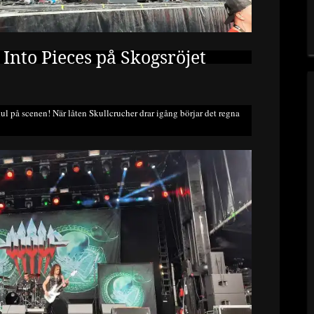
Into Pieces på Skogsröjet
 kul på scenen! När låten Skullcrucher drar igång börjar det regna