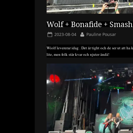
Wolf + Bonafide + Smash 
Posted
By
2023-08-04
Pauline Pousar
on
Wiolf levererar idag . Det är tight och de ser ut att ha
lite, men folk står kvar och njuter ändå!