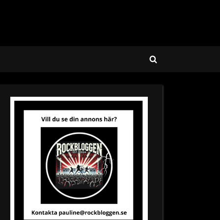
Toggle
search
form