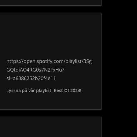
https://open.spotify.com/playlist/3Sg
GQtqiAO4RG0s7N2FxHu?
si=a6386252b20f4e11
Lyssna på vår playlist: Best Of 2024!