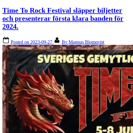
Time To Rock Festival släpper biljetter
och presenterar första klara banden för
2024.
Posted on
2023-09-27
By
Magnus Blomqvist