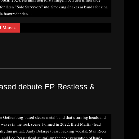
för låten ”Sole Survivors” ute. Smoking Snakes är kända för sina
lla framträdanden…
“Smoking
d More
»
Snakes
som
nyligen
skrev
på
med
Frontiers
Music
srl
tillkännager
debutalbumet
”Danger
Zone”
ased debute EP Restless &
ute
240209.”
e Gothenburg-based sleaze metal band that’s turning heads and
waves in the rock scene. Formed in 2022, Brett Martin (lead
 rhythm guitar), Andy Delarge (bass, backing vocals), Stan Ricci
, and Leo Reiser (lead guitar) are the next generation of hard-