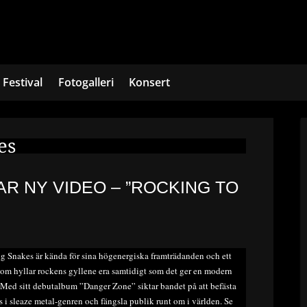
Festival
Fotogalleri
Konsert
es
R NY VIDEO – ”ROCKING TO
 Snakes är kända för sina högenergiska framträdanden och ett
om hyllar rockens gyllene era samtidigt som det ger en modern
 Med sitt debutalbum ”Danger Zone” siktar bandet på att befästa
ts i sleaze metal-genren och fängsla publik runt om i världen. Se