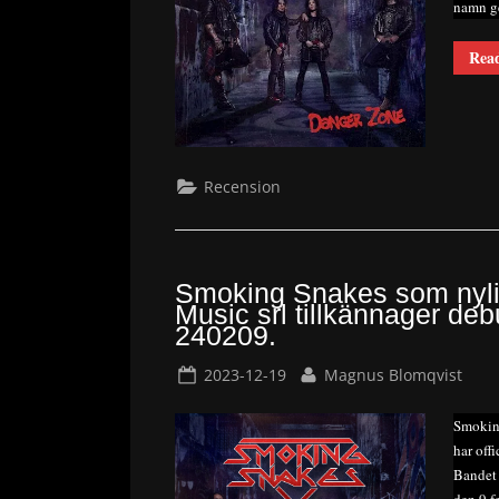
namn g
Rea
Recension
Smoking Snakes som nyli
Music srl tillkännager de
240209.
Posted
By
2023-12-19
Magnus Blomqvist
on
Smoking
har off
Bandet 
den 9 f