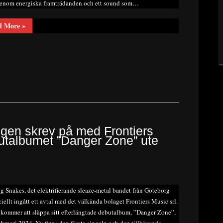
enom energiska framträdanden och ett sound som…
“Recension
d More
»
Smoking
Snakes/Danger
Zone”
gen skrev på med Frontiers
butalbumet ”Danger Zone” ute
 Snakes, det elektrifierande sleaze-metal bandet från Göteborg
iciellt ingått ett avtal med det välkända bolaget Frontiers Music srl.
kommer att släppa sitt efterlängtade debutalbum, ”Danger Zone”,
ebruari 2024. Nu finns den första singeln och den tillhörande