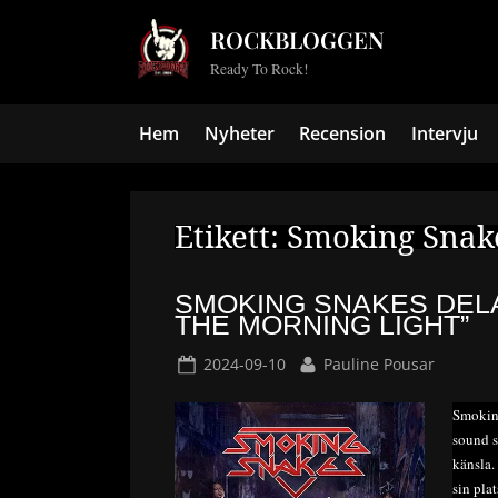
Skip
ROCKBLOGGEN
to
Ready To Rock!
content
Hem
Nyheter
Recension
Intervju
Etikett:
Smoking Snak
SMOKING SNAKES DELA
THE MORNING LIGHT”
Posted
By
2024-09-10
Pauline Pousar
on
Smoking
sound s
känsla.
sin pla