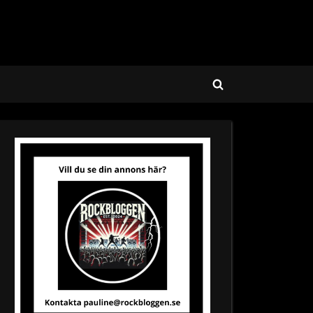
Toggle
search
form