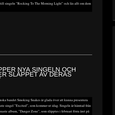
till singeln ”Rocking To The Morning Light” och läs allt om dem
PPER NYA SINGELN OCH
TER SLÄPPET AV DERAS
”
nska bandet Smoking Snakes är glada över att kunna presentera
aste singel ”Excited”, som kommer ut idag. Singeln är hämtad från
enaste album, ”Danger Zone”, som släpptes i februari förra året på