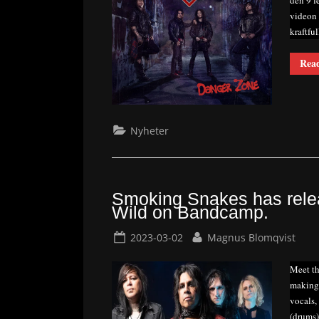
videon 
kraftfu
Rea
Nyheter
Smoking Snakes has rele
Wild on Bandcamp.
Posted
By
2023-03-02
Magnus Blomqvist
on
Meet th
making 
vocals,
(drums)