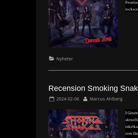
Frontie
rocksce
Nyheter
Recension Smoking Snak
Posted
By
2024-02-06
Marcus Ahlberg
on
I Göteb
aktuell
raketka
som fån