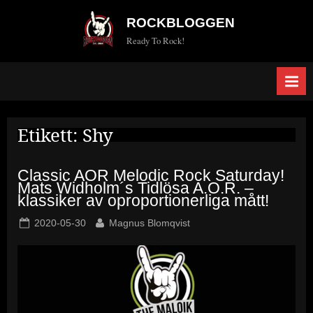
Skip
ROCKBLOGGEN
to
Ready To Rock!
content
Etikett:
Shy
Classic AOR Melodic Rock Saturday!
Mats Widholm´s Tidlösa A.O.R. –
klassiker av oproportionerliga mått!
Posted
By
2020-05-30
Magnus Blomqvist
on