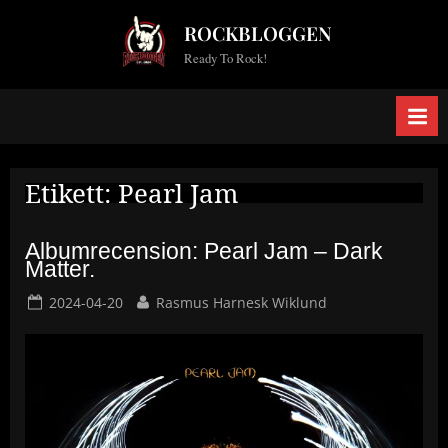
Skip
ROCKBLOGGEN
to
Ready To Rock!
content
Etikett:
Pearl Jam
Albumrecension: Pearl Jam – Dark
Matter.
Posted
By
2024-04-20
Rasmus Harnesk Wiklund
on