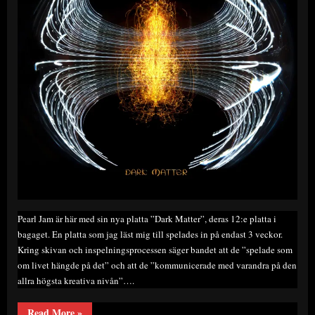
Pearl Jam är här med sin nya platta ”Dark Matter”, deras 12:e platta i
bagaget. En platta som jag läst mig till spelades in på endast 3 veckor.
Kring skivan och inspelningsprocessen säger bandet att de ”spelade som
om livet hängde på det” och att de ”kommunicerade med varandra på den
allra högsta kreativa nivån”….
“Albumrecension:
Read More
»