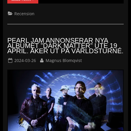
Pearl
Jam
–
Recension
Dark
Matter.”
PEARL JAM ANNONSERAR NYA
ALBUMET ”DARK MATTER” UTE 19
APRIL. ÅKER UT PÅ VÄRLDSTURNÉ.
Posted
By
2024-03-26
Magnus Blomqvist
on