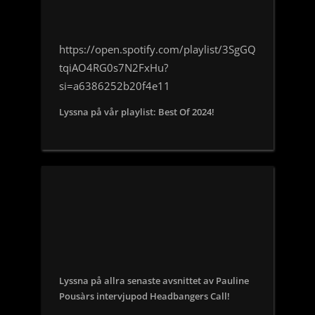
https://open.spotify.com/playlist/3SgGQ
tqiAO4RG0s7N2FxHu?
si=a6386252b20f4e11
Lyssna på vår playlist: Best Of 2024!
Lyssna på allra senaste avsnittet av Pauline
Pousàrs intervjupod Headbangers Call!