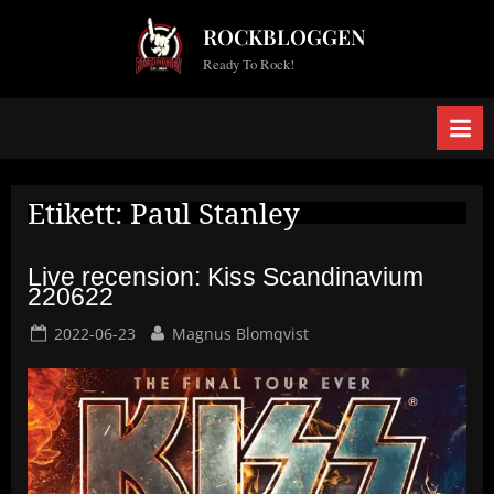
Skip
ROCKBLOGGEN
to
Ready To Rock!
content
Etikett:
Paul Stanley
Live recension: Kiss Scandinavium
220622
Posted
By
2022-06-23
Magnus Blomqvist
on