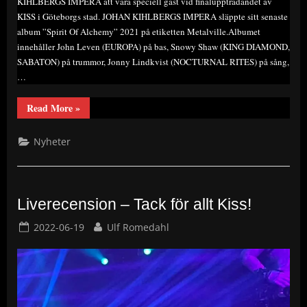
KIHLBERGS IMPERA att vara speciell gäst vid finaluppträdandet av
KISS i Göteborgs stad. JOHAN KIHLBERGS IMPERA släppte sitt senaste
album ”Spirit Of Alchemy” 2021 på etiketten Metalville.Albumet
innehåller John Leven (EUROPA) på bas, Snowy Shaw (KING DIAMOND,
SABATON) på trummor, Jonny Lindkvist (NOCTURNAL RITES) på sång,
…
“”JOHAN
Read More
»
KIHLBERGS
IMPERA
support
Nyheter
till
KISS
i
Sverige”.”
Liverecension – Tack för allt Kiss!
Posted
By
2022-06-19
Ulf Romedahl
on