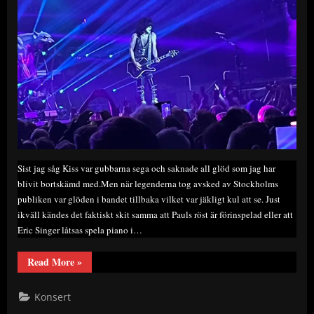
Sist jag såg Kiss var gubbarna sega och saknade all glöd som jag har
blivit bortskämd med.Men när legenderna tog avsked av Stockholms
publiken var glöden i bandet tillbaka vilket var jäkligt kul att se. Just
ikväll kändes det faktiskt skit samma att Pauls röst är förinspelad eller att
Eric Singer låtsas spela piano i…
“Liverecension
Read More
»
–
Tack
för
Konsert
allt
Kiss!”