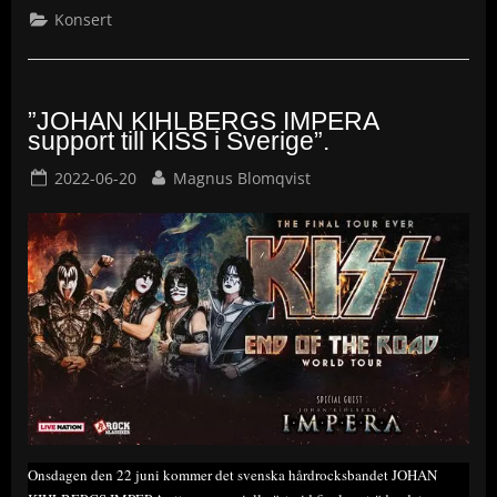
Konsert
”JOHAN KIHLBERGS IMPERA
support till KISS i Sverige”.
Posted
By
2022-06-20
Magnus Blomqvist
on
Onsdagen den 22 juni kommer det svenska hårdrocksbandet JOHAN