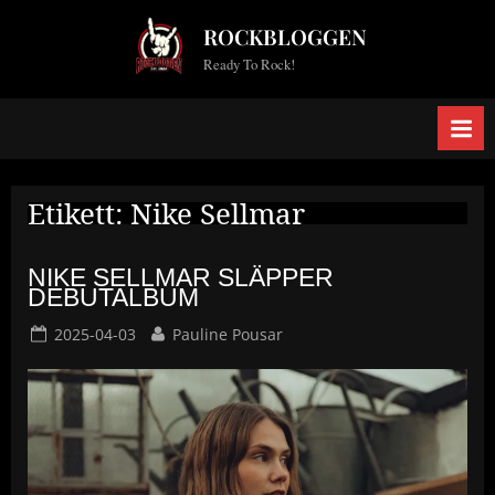
Skip
ROCKBLOGGEN
to
Ready To Rock!
content
Etikett:
Nike Sellmar
NIKE SELLMAR SLÄPPER
DEBUTALBUM
Posted
By
2025-04-03
Pauline Pousar
on