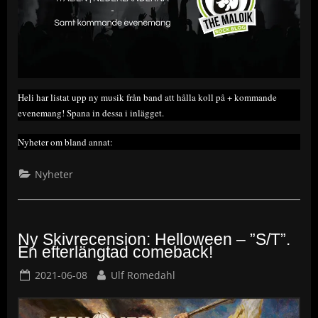
Heli har listat upp ny musik från band att hålla koll på + kommande
evenemang! Spana in dessa i inlägget.
Nyheter om bland annat:
Nyheter
Ny Skivrecension: Helloween – ”S/T”.
En efterlängtad comeback!
Posted
By
2021-06-08
Ulf Romedahl
on