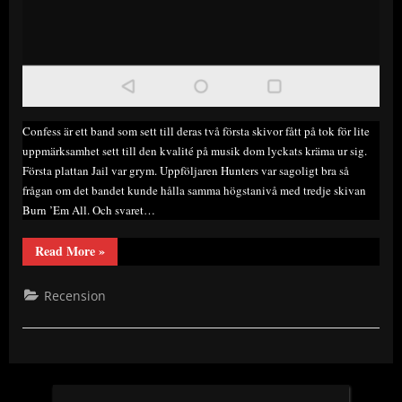
Confess är ett band som sett till deras två första skivor fått på tok för lite
uppmärksamhet sett till den kvalité på musik dom lyckats kräma ur sig.
Första plattan Jail var grym. Uppföljaren Hunters var sagoligt bra så
frågan om det bandet kunde hålla samma högstanivå med tredje skivan
Burn ’Em All. Och svaret…
“Skivrecension
Read More
»
Confess
–
Burn
Recension
em’
all”