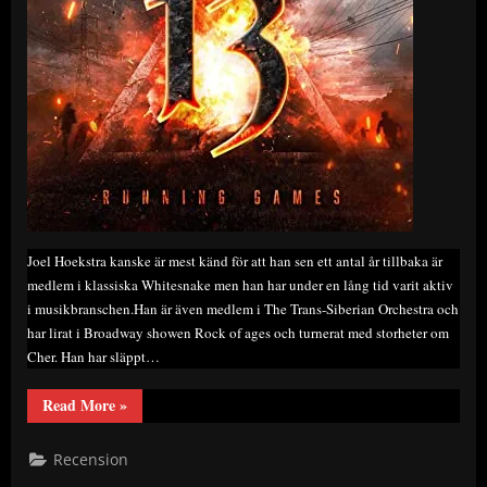
Joel Hoekstra kanske är mest känd för att han sen ett antal år tillbaka är
medlem i klassiska Whitesnake men han har under en lång tid varit aktiv
i musikbranschen.Han är även medlem i The Trans-Siberian Orchestra och
har lirat i Broadway showen Rock of ages och turnerat med storheter om
Cher. Han har släppt…
“Ny
Read More
»
Skivrecension:
Joel
Hoekstra’s
Recension
13
–