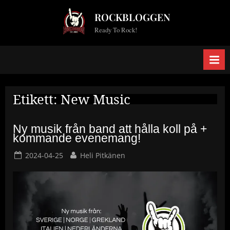
Skip
ROCKBLOGGEN
to
Ready To Rock!
content
Etikett:
New Music
Ny musik från band att hålla koll på +
kommande evenemang!
Posted
By
2024-04-25
Heli Pitkänen
on