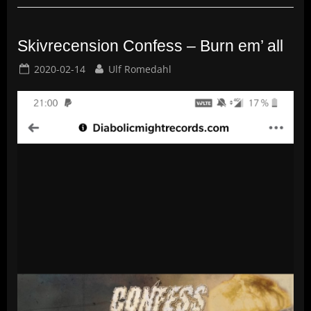
”Running
Games”.”
Skivrecension Confess – Burn em’ all
Posted
By
2020-02-14
Ulf Romedahl
on