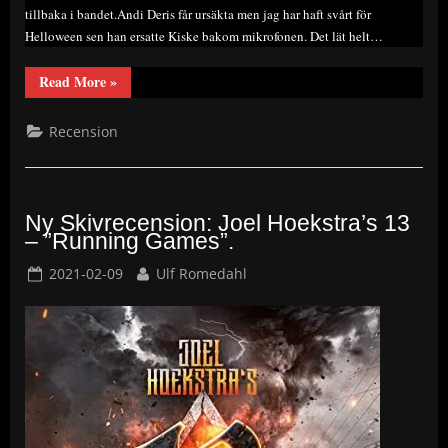
tillbaka i bandet.Andi Deris får ursäkta men jag har haft svårt för
Helloween sen han ersatte Kiske bakom mikrofonen. Det lät helt…
“Ny
Read More
»
Skivrecension:
Helloween
–
Recension
”S/T”.
En
efterlängtad
comeback!”
Ny Skivrecension: Joel Hoekstra’s 13
– ”Running Games”.
Posted
By
2021-02-09
Ulf Romedahl
on