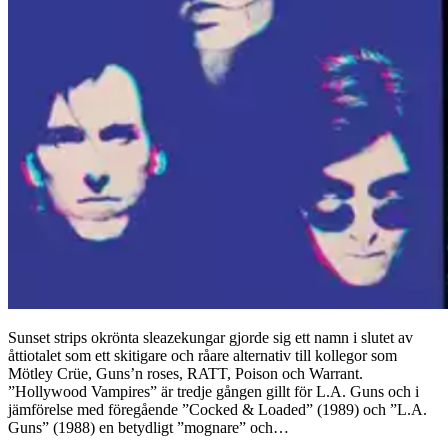
Sunset strips okrönta sleazekungar gjorde sig ett namn i slutet av
åttiotalet som ett skitigare och råare alternativ till kollegor som
Mötley Crüe, Guns’n roses, RATT, Poison och Warrant.
”Hollywood Vampires” är tredje gången gillt för L.A. Guns och i
jämförelse med föregående ”Cocked & Loaded” (1989) och ”L.A.
Guns” (1988) en betydligt ”mognare” och…