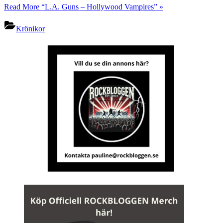
Read More
“L.A. Guns – Hollywood Vampires”
»
Krönikor