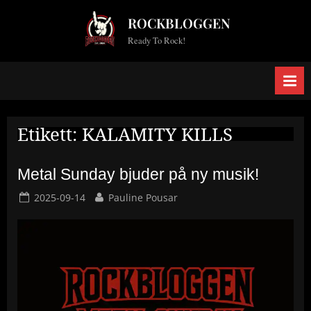
Skip
ROCKBLOGGEN
to
Ready To Rock!
content
Etikett:
KALAMITY KILLS
Metal Sunday bjuder på ny musik!
Posted
By
2025-09-14
Pauline Pousar
on