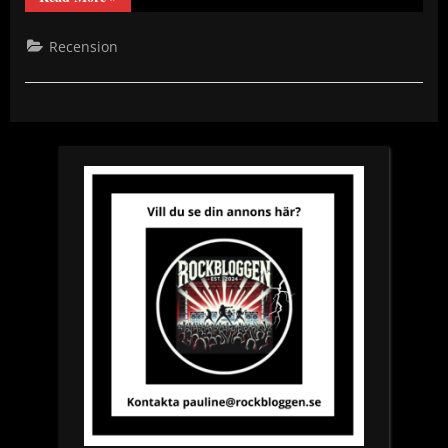
Artillery
–
Deadly
Recension
Relics
&
In
The
Trash”