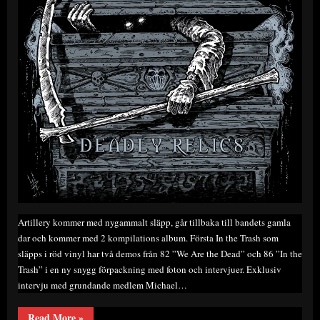
Artillery kommer med nygammalt släpp, går tillbaka till bandets gamla
dar och kommer med 2 kompilations album. Första In the Trash som
släpps i röd vinyl har två demos från 82 ”We Are the Dead” och 86 ”In the
Trash” i en ny snygg förpackning med foton och intervjuer. Exklusiv
intervju med grundande medlem Michael…
“Skivrecension:
Read More
»