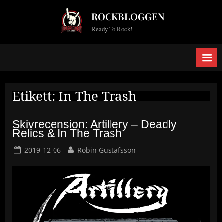
Skip
ROCKBLOGGEN
to
Ready To Rock!
content
Etikett:
In The Trash
Skivrecension: Artillery – Deadly
Relics & In The Trash
Posted
By
2019-12-06
Robin Gustafsson
on