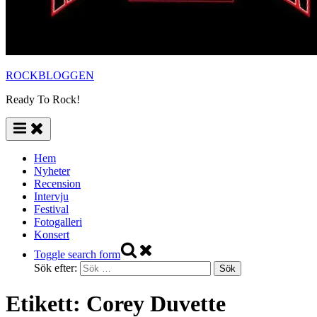
ROCKBLOGGEN
Ready To Rock!
Hem
Nyheter
Recension
Intervju
Festival
Fotogalleri
Konsert
Toggle search form
Sök efter:
Etikett:
Corey Duvette