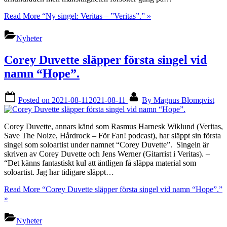
Read More
“Ny singel: Veritas – ”Veritas”.”
»
Nyheter
Corey Duvette släpper första singel vid
namn “Hope”.
Posted on
2021-08-11
2021-08-11
By
Magnus Blomqvist
Corey Duvette, annars känd som Rasmus Harnesk Wiklund (Veritas,
Save The Noize, Hårdrock – För Fan! podcast), har släppt sin första
singel som soloartist under namnet “Corey Duvette”. Singeln är
skriven av Corey Duvette och Jens Werner (Gitarrist i Veritas). –
“Det känns fantastiskt kul att äntligen få släppa material som
soloartist. Jag har tidigare släppt…
Read More
“Corey Duvette släpper första singel vid namn “Hope”.”
»
Nyheter