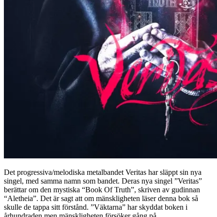
Det progressiva/melodiska metalbandet Veritas har släppt sin nya
singel, med samma namn som bandet. Deras nya singel ”Veritas”
berättar om den mystiska “Book Of Truth”, skriven av gudinnan
“Aletheia”. Det är sagt att om mänskligheten läser denna bok så
skulle de tappa sitt förstånd. ”Väktarna” har skyddat boken i
århundraden men mänskligheten försöker gång på…