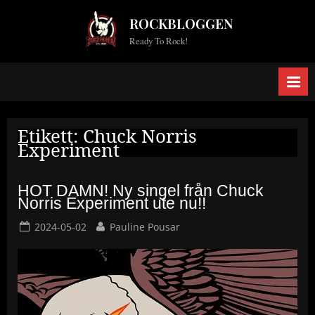
Skip
ROCKBLOGGEN
to
Ready To Rock!
content
Etikett:
Chuck Norris
Experiment
HOT DAMN! Ny singel från Chuck
Norris Experiment ute nu!!
Posted
By
2024-05-02
Pauline Pousar
on