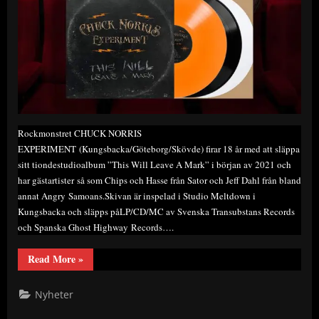
Rockmonstret CHUCK NORRIS
EXPERIMENT (Kungsbacka/Göteborg/Skövde) firar 18 år med att släppa
sitt tiondestudioalbum ”This Will Leave A Mark” i början av 2021 och
har gästartister så som Chips och Hasse från Sator och Jeff Dahl från bland
annat Angry Samoans.Skivan är inspelad i Studio Meltdown i
Kungsbacka och släpps påLP/CD/MC av Svenska Transubstans Records
och Spanska Ghost Highway Records….
“CNE
Read More
»
har
släppt
sitt
Nyheter
tionde
studioalbum
”THIS