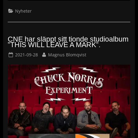
Nyheter
CNE har släppt sitt tionde studioalbum
”THIS WILL LEAVE A MARK”.
Posted
By
2021-09-28
Magnus Blomqvist
on