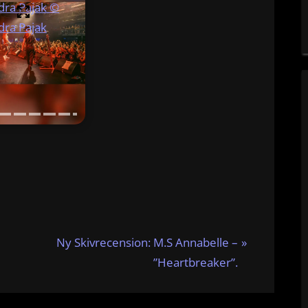
ra Pajak ©️
dra Pajak
N
Ny Skivrecension: M.S Annabelle –
e
”Heartbreaker”.
x
t