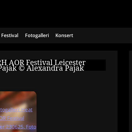
Festival
Fotogalleri
Konsert
RH AOR Festival Leicester
Pajak ©️ Alexandra Pajak
togalleri: Heat
R Festival
ter 230625. Foto