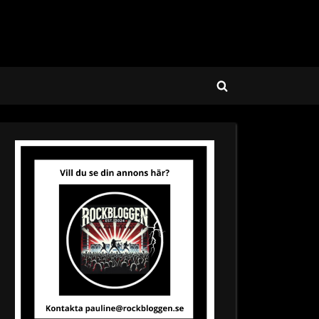
Toggle
search
form