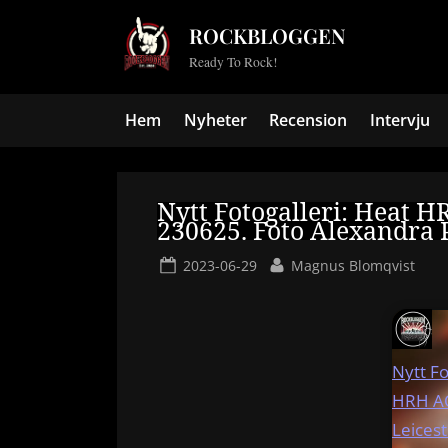
Skip
ROCKBLOGGEN
to
Ready To Rock!
content
Hem
Nyheter
Recension
Intervju
Nytt Fotogalleri: Heat H
230625. Foto Alexandra 
Posted
By
2023-06-29
Magnus Blomqvist
on
Nytt Fo
HRH AO
Leices